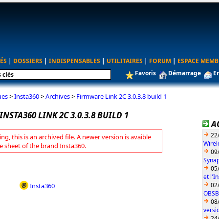
ÉS
|
DOSSIERS
|
INDISPENSABLES
|
UTILITAIRES
|
FORUM
|
ESPACE MEMB
Favoris
Démarrage
E
ues
>
Insta360
>
Archives
>
Firmware Link 2C 3.0.3.8 build 1
NSTA360 LINK 2C 3.0.3.8 BUILD 1
A
22
ng, this is an archived file. A newer version is avaible
Wirel
e sheet of the brand Insta360.
09
Synap
05
et l'
02
Insta360
OBSBO
08
vers
24