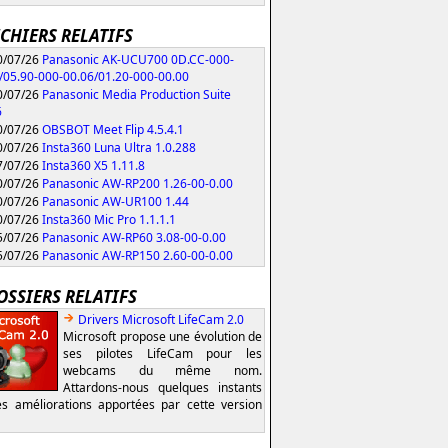
ICHIERS RELATIFS
/07/26
Panasonic AK-UCU700 0D.CC-000-
/05.90-000-00.06/01.20-000-00.00
/07/26
Panasonic Media Production Suite
6
/07/26
OBSBOT Meet Flip 4.5.4.1
/07/26
Insta360 Luna Ultra 1.0.288
/07/26
Insta360 X5 1.11.8
/07/26
Panasonic AW-RP200 1.26-00-0.00
/07/26
Panasonic AW-UR100 1.44
/07/26
Insta360 Mic Pro 1.1.1.1
/07/26
Panasonic AW-RP60 3.08-00-0.00
/07/26
Panasonic AW-RP150 2.60-00-0.00
OSSIERS RELATIFS
Drivers Microsoft LifeCam 2.0
Microsoft propose une évolution de
ses pilotes LifeCam pour les
webcams du même nom.
Attardons-nous quelques instants
es améliorations apportées par cette version