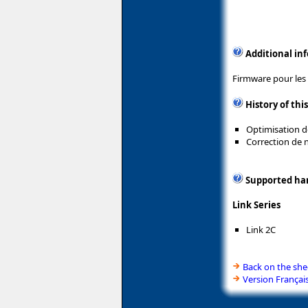
Additional in
Firmware pour les
History of thi
Optimisation de
Correction de
Supported ha
Link Series
Link 2C
Back on the she
Version Françai