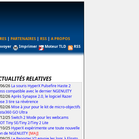
RES
|
PARTENAIRES
|
RSS
|
A PROPOS
nvoyer
Imprimer
Moteur TLD
RSS
CTUALITÉS RELATIVES
/06/26
La souris HyperX Pulsefire Haste 2
ess compatible avec le dernier NGENUITY
/02/26
Après Synapse 2.0, le logiciel Razer
se 3 tire sa révérence
/02/26
Mise à jour pour le kit de micro-objectifs
Insta360 GO Ultra
/12/25
Switch 2 Mode pour les webcams
T Tiny SE/Tiny 2/Tiny 2 Lite
/10/25
HyperX expérimente une toute nouvelle
ion de NGENUITY
[MAJ]
/09/25
Le Reporter V2 envoie les logs à Elgato