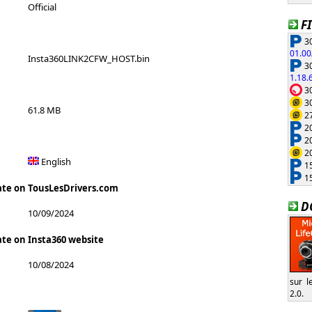
Official
F
30
01.00
Insta360LINK2CFW_HOST.bin
30
1.18.
30
30
61.8 MB
27
20
20
20
English
15
15
ate on TousLesDrivers.com
D
10/09/2024
ate on Insta360 website
10/08/2024
sur l
2.0.