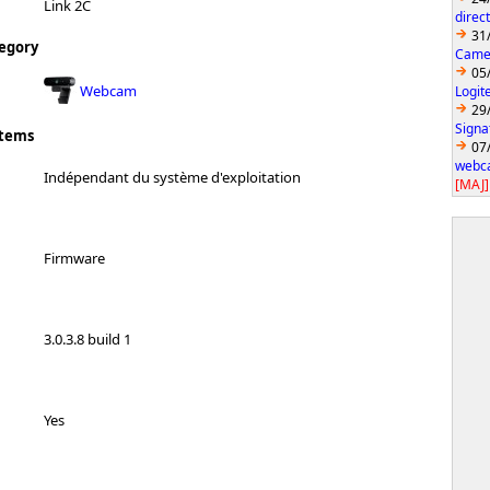
Link 2C
direc
31
egory
Came
05
Webcam
Logit
29
Signa
stems
07
webca
Indépendant du système d'exploitation
[MAJ]
Firmware
3.0.3.8 build 1
Yes