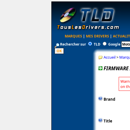
MARQUES
|
MES DRIVERS
|
ACTUALIT
Rechercher sur
TLD
Google
Accueil
>
Marq
FIRMWARE I
Warni
on th
Brand
Title