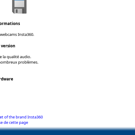
formations
 webcams Insta360.
s version
 la qualité audio.
 nombreux problèmes.
rdware
et of the brand Insta360
se de cette page