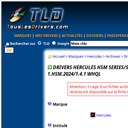
MARQUES
|
MES DRIVERS
|
ACTUALITÉS
|
DOSSIERS
|
INDISPENS
Rechercher sur
TLD
Google
Accueil
>
Marques
>
Hercules
>
Archives
>
Dr
DRIVERS HERCULES HSM SERIES
1.HSM.2024/1.4.1 WHQL
Attention, il s'agit d'un fichier arc
récente est disponible sur la fiche
Marque
Hercules
Intitulé