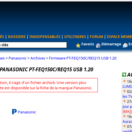
ÉS
|
DOSSIERS
|
INDISPENSABLES
|
UTILITAIRES
|
FORUM
|
ESPACE MEMB
Favoris
Démarrage
E
ues
>
Panasonic
>
Archives
>
Firmware PT-FEQ150C/REQ15 USB 1.20
PANASONIC PT-FEQ150C/REQ15 USB 1.20
A
16
tion, il s'agit d'un fichier archivé. Une version plus
LUMIX
te est disponible sur la fiche de la marque Panasonic.
02
les T
27
jour 
[MAJ]
Panasonic
16
Aurac
07
certi