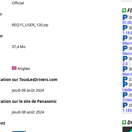
Officiel
F
r
30
01.00
REQ15_USER_120.zip
30
1.18.
er
30
Macro
37,4 Mo
30
Macro
30
2.0
Anglais
30
Macro
27
cation sur TousLesDrivers.com
20
Updat
Jeudi 08 août 2024
20
5100
ation sur le site de Panasonic
20
1.185
Jeudi 08 août 2024
D
ent