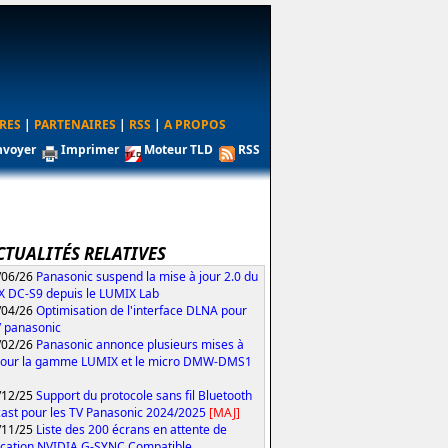
RES
|
PARTENAIRES
|
RSS
|
A PROPOS
nvoyer
Imprimer
Moteur TLD
RSS
CTUALITÉS RELATIVES
/06/26
Panasonic suspend la mise à jour 2.0 du
 DC-S9 depuis le LUMIX Lab
/04/26
Optimisation de l'interface DLNA pour
V panasonic
/02/26
Panasonic annonce plusieurs mises à
pour la gamme LUMIX et le micro DMW-DMS1
/12/25
Support du protocole sans fil Bluetooth
ast pour les TV Panasonic 2024/2025
[MAJ]
/11/25
Liste des 200 écrans en attente de
fication NVIDIA G-SYNC Compatible