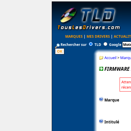
MARQUES
|
MES DRIVERS
|
ACTUALIT
Rechercher sur
TLD
Google
Accueil
>
Marq
FIRMWARE 
Atten
récen
Marque
Intitulé