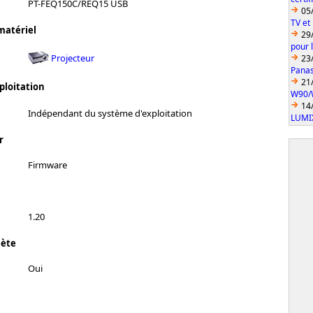
PT-FEQ150C/REQ15 USB
05
TV et
matériel
29
pour 
Projecteur
23
Pana
21
ploitation
W90/
14
Indépendant du système d'exploitation
LUMI
r
Firmware
1.20
lète
Oui