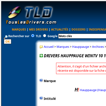
MARQUES
|
MES DRIVERS
|
ACTUALITÉS
|
DOSSIERS
|
INDISPENS
Rechercher sur
TLD
Google
Accueil
>
Marques
>
Hauppauge
>
Archives
DRIVERS HAUPPAUGE WINTV 10 1
Attention, il s'agit d'un fichier arc
récente est disponible sur la fic
Marque
Hauppauge (Haup
Intitulé