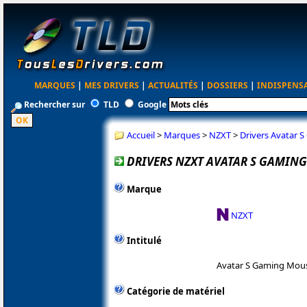
MARQUES
|
MES DRIVERS
|
ACTUALITÉS
|
DOSSIERS
|
INDISPENS
Rechercher sur
TLD
Google
Accueil
>
Marques
>
NZXT
>
Drivers Avatar 
DRIVERS NZXT AVATAR S GAMING
Marque
NZXT
Intitulé
Avatar S Gaming Mou
Catégorie de matériel