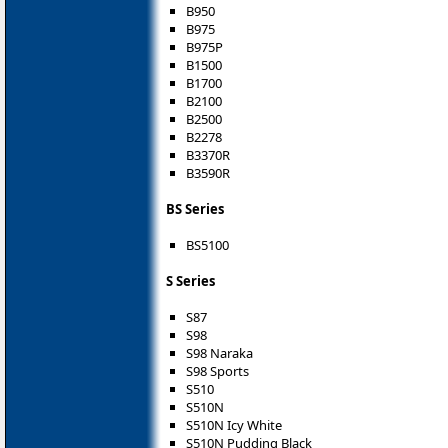
B950
B975
B975P
B1500
B1700
B2100
B2500
B2278
B3370R
B3590R
BS Series
BS5100
S Series
S87
S98
S98 Naraka
S98 Sports
S510
S510N
S510N Icy White
S510N Pudding Black