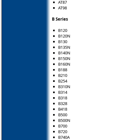
AT87
AT98
B Series
B120
B120N
B130
B135N
B140N
B150N
B160N
B188
B210
B254
B310N
B314
B318
B328
B418
B500
B500N
B700
B720
B740A