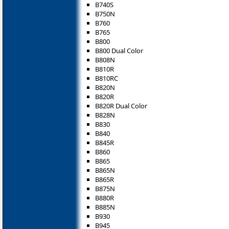
B740S
B750N
B760
B765
B800
B800 Dual Color
B808N
B810R
B810RC
B820N
B820R
B820R Dual Color
B828N
B830
B840
B845R
B860
B865
B865N
B865R
B875N
B880R
B885N
B930
B945