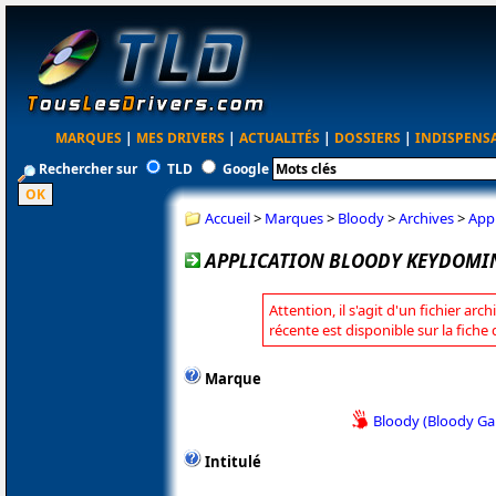
MARQUES
|
MES DRIVERS
|
ACTUALITÉS
|
DOSSIERS
|
INDISPENS
Rechercher sur
TLD
Google
Accueil
>
Marques
>
Bloody
>
Archives
>
App
APPLICATION BLOODY KEYDOMIN
Attention, il s'agit d'un fichier arc
récente est disponible sur la fiche
Marque
Bloody (Bloody G
Intitulé