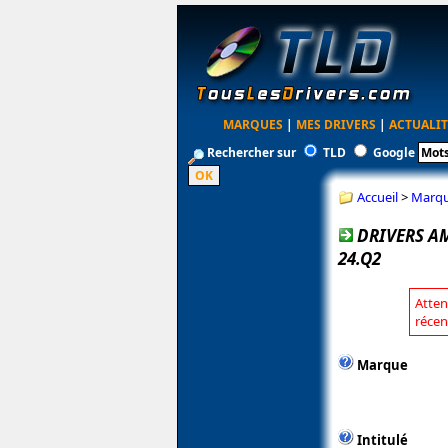
MARQUES
|
MES DRIVERS
|
ACTUALIT
Rechercher sur
TLD
Google
Accueil
>
Marq
DRIVERS A
24.Q2
Atten
récen
Marque
Intitulé