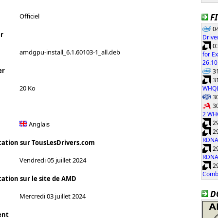
F
Officiel
04
r
Drive
03
amdgpu-install_6.1.60103-1_all.deb
for E
26.10
er
31
31
20 Ko
WHQ
30
30
2 WH
29
Anglais
29
RDNA
cation sur TousLesDrivers.com
29
RDNA
Vendredi 05 juillet 2024
29
Combi
cation sur le site de AMD
D
Mercredi 03 juillet 2024
ent