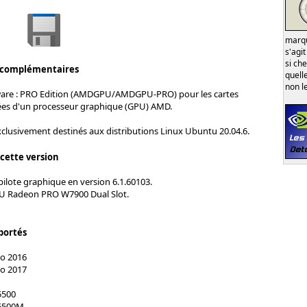
marqu
s'agi
si ch
 complémentaires
quell
non l
ware : PRO Edition (AMDGPU/AMDGPU-PRO) pour les cartes
es d'un processeur graphique (GPU) AMD.
xclusivement destinés aux distributions Linux Ubuntu 20.04.6.
 cette version
pilote graphique en version 6.1.60103.
U Radeon PRO W7900 Dual Slot.
portés
o 2016
o 2017
5500
5500M