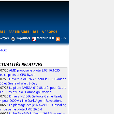
RES
|
PARTENAIRES
|
RSS
|
A PROPOS
nvoyer
Imprimer
Moteur TLD
RSS
24.Q2
CTUALITÉS RELATIVES
/07/26
AMD propose le pilote 8.07.16.1035
les chipsets et CPU Ryzen
/07/26
Drivers AMD 26.7.1 pour le GPU Radeon
50 et Gears of War : E-Day
/07/26
Le pilote NVIDIA 610.88 prêt pour Gears
r : E-Day et Halo : Campaign Evolved
/07/26
Drivers NVIDIA GeForce Game Ready
4 pour DOOM : The Dark Ages | Revelations
/06/26
Le plantage des jeux avec FSR Upscaling
orrigé par le pilote AMD 26.6.4
/06/26
Le hotfix AMD Software 26.6.3 résout le