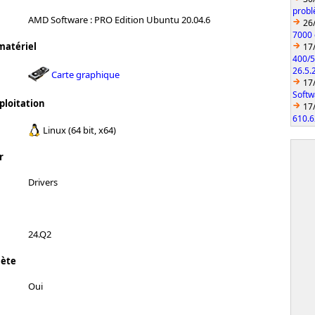
probl
AMD Software : PRO Edition Ubuntu 20.04.6
26
7000 
matériel
17
400/5
26.5.
Carte graphique
17
Softw
ploitation
17
610.6
Linux (64 bit, x64)
r
Drivers
24.Q2
lète
Oui