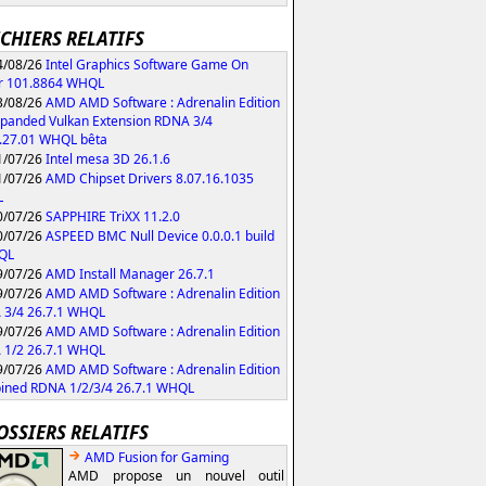
ICHIERS RELATIFS
/08/26
Intel Graphics Software Game On
r 101.8864 WHQL
/08/26
AMD AMD Software : Adrenalin Edition
xpanded Vulkan Extension RDNA 3/4
.27.01 WHQL bêta
/07/26
Intel mesa 3D 26.1.6
/07/26
AMD Chipset Drivers 8.07.16.1035
L
/07/26
SAPPHIRE TriXX 11.2.0
/07/26
ASPEED BMC Null Device 0.0.0.1 build
QL
/07/26
AMD Install Manager 26.7.1
/07/26
AMD AMD Software : Adrenalin Edition
 3/4 26.7.1 WHQL
/07/26
AMD AMD Software : Adrenalin Edition
 1/2 26.7.1 WHQL
/07/26
AMD AMD Software : Adrenalin Edition
ned RDNA 1/2/3/4 26.7.1 WHQL
OSSIERS RELATIFS
AMD Fusion for Gaming
AMD propose un nouvel outil