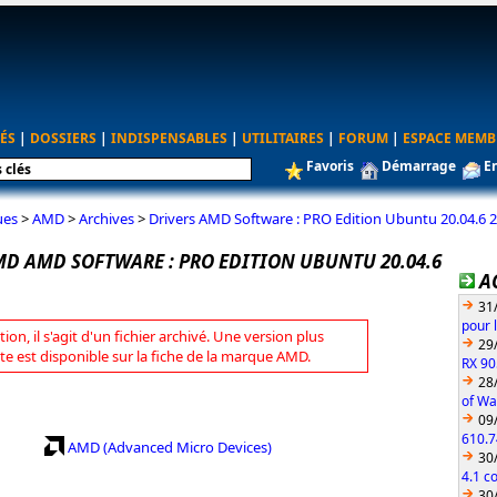
ÉS
|
DOSSIERS
|
INDISPENSABLES
|
UTILITAIRES
|
FORUM
|
ESPACE MEMB
Favoris
Démarrage
E
ues
>
AMD
>
Archives
>
Drivers AMD Software : PRO Edition Ubuntu 20.04.6 
MD AMD SOFTWARE : PRO EDITION UBUNTU 20.04.6
A
31
pour 
tion, il s'agit d'un fichier archivé. Une version plus
29
te est disponible sur la fiche de la marque AMD.
RX 90
28
of Wa
09
610.7
AMD (Advanced Micro Devices)
30
4.1 c
30