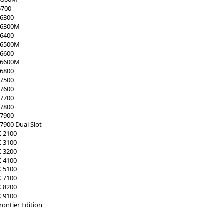
5700
6300
W6300M
6400
W6500M
6600
W6600M
6800
7500
7600
7700
7800
7900
900 Dual Slot
 2100
 3100
 3200
 4100
 5100
 7100
 8200
 9100
ontier Edition