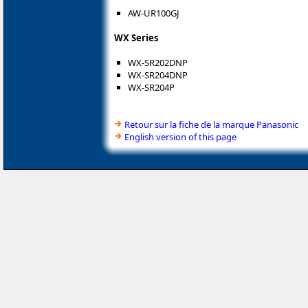
AW-UR100GJ
WX Series
WX-SR202DNP
WX-SR204DNP
WX-SR204P
Retour sur la fiche de la marque Panasonic
English version of this page