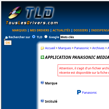
MARQUES
|
MES DRIVERS
|
ACTUALITÉS
|
DOSSIERS
|
INDISPENS
Rechercher sur
TLD
Google
Accueil
>
Marques
>
Panasonic
>
Archives
>
APPLICATION PANASONIC MEDIA 
Attention, il s'agit d'un fichier arc
récente est disponible sur la fich
Marque
Panasonic
Intitulé