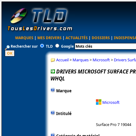
MARQUES
|
MES DRIVERS
|
ACTUALITÉS
|
DOSSIERS
|
INDISPENS
Rechercher sur
TLD
Google
Accueil
>
Marques
>
Microsoft
>
Drivers Sur
DRIVERS MICROSOFT SURFACE PRO 
WHQL
Marque
Microsoft
Intitulé
Surface Pro 7 19044