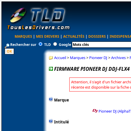
MARQUES
|
MES DRIVERS
|
ACTUALITÉS
|
DOSSIERS
|
INDISPENS
Rechercher sur
TLD
Google
Accueil
>
Marques
>
Pioneer DJ
>
Archives
>
FIRMWARE PIONEER DJ DDJ-FLX4 
Attention, il s'agit d'un fichier arc
récente est disponible sur la fiche
Marque
Pioneer DJ (AlphaT
Intitulé