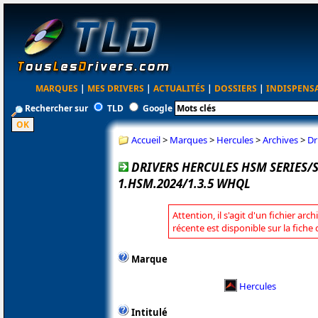
MARQUES
|
MES DRIVERS
|
ACTUALITÉS
|
DOSSIERS
|
INDISPENS
Rechercher sur
TLD
Google
Accueil
>
Marques
>
Hercules
>
Archives
>
Dr
DRIVERS HERCULES HSM SERIES
1.HSM.2024/1.3.5 WHQL
Attention, il s'agit d'un fichier arc
récente est disponible sur la fiche
Marque
Hercules
Intitulé