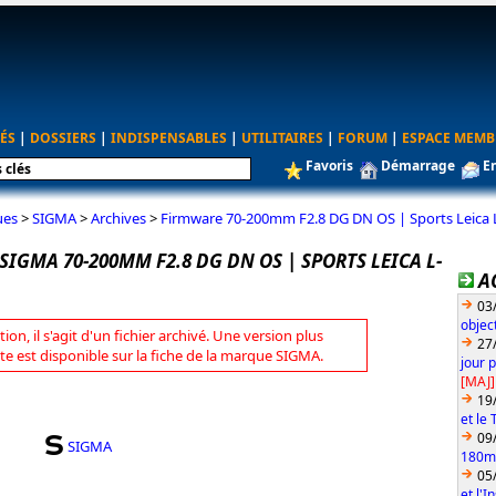
ÉS
|
DOSSIERS
|
INDISPENSABLES
|
UTILITAIRES
|
FORUM
|
ESPACE MEMB
Favoris
Démarrage
E
ues
>
SIGMA
>
Archives
>
Firmware 70-200mm F2.8 DG DN OS | Sports Leica 
IGMA 70-200MM F2.8 DG DN OS | SPORTS LEICA L-
A
03
objec
tion, il s'agit d'un fichier archivé. Une version plus
27
te est disponible sur la fiche de la marque SIGMA.
jour 
[MAJ]
19
et le
09
SIGMA
180mm
05
et l'