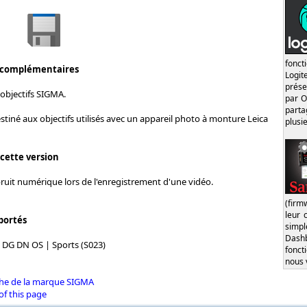
fonct
 complémentaires
Logi
prése
objectifs SIGMA.
par O
part
stiné aux objectifs utilisés avec un appareil photo à monture Leica
plusi
 cette version
ruit numérique lors de l'enregistrement d'une vidéo.
(firm
leur 
portés
simp
Dash
DG DN OS | Sports (S023)
fonct
nous 
iche de la marque SIGMA
of this page