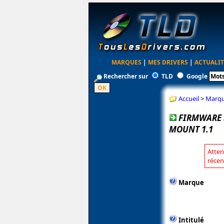
MARQUES
|
MES DRIVERS
|
ACTUALIT
Rechercher sur
TLD
Google
Accueil
>
Marq
FIRMWARE S
MOUNT 1.1
Atten
récen
Marque
Intitulé