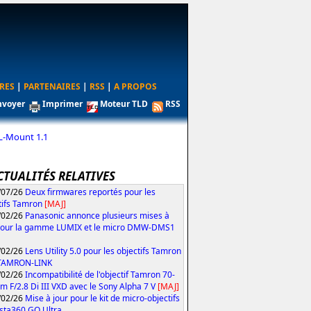
RES
|
PARTENAIRES
|
RSS
|
A PROPOS
nvoyer
Imprimer
Moteur TLD
RSS
L-Mount 1.1
CTUALITÉS RELATIVES
/07/26
Deux firmwares reportés pour les
tifs Tamron
[MAJ]
/02/26
Panasonic annonce plusieurs mises à
pour la gamme LUMIX et le micro DMW-DMS1
/02/26
Lens Utility 5.0 pour les objectifs Tamron
 TAMRON-LINK
/02/26
Incompatibilité de l'objectif Tamron 70-
 F/2.8 Di III VXD avec le Sony Alpha 7 V
[MAJ]
/02/26
Mise à jour pour le kit de micro-objectifs
Insta360 GO Ultra