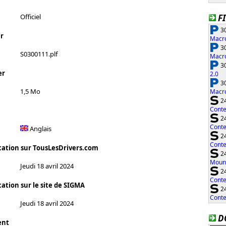
F
Officiel
30
r
Macro
30
S0300111.plf
Macro
30
er
2.0
30
1,5 Mo
Macro
24
Conte
24
Conte
Anglais
24
Conte
cation sur TousLesDrivers.com
24
Moun
Jeudi 18 avril 2024
24
Conte
ation sur le site de SIGMA
24
Conte
Jeudi 18 avril 2024
D
ent