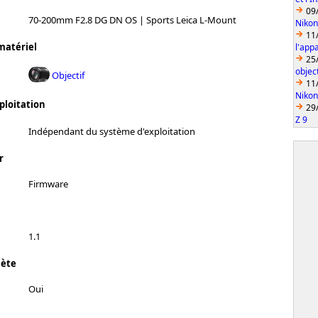
09
70-200mm F2.8 DG DN OS | Sports Leica L-Mount
Nikon
11
matériel
l'app
25
object
Objectif
11
Nikon
ploitation
29
Z 9
Indépendant du système d'exploitation
r
Firmware
1.1
lète
Oui