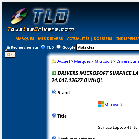
MARQUES
|
MES DRIVERS
|
ACTUALITÉS
|
DOSSIERS
|
INDISPENS
Rechercher sur
TLD
Google
Accueil
>
Marques
>
Microsoft
>
Drivers Sur
DRIVERS MICROSOFT SURFACE LAP
24.041.12627.0 WHQL
Brand
Microsoft
Title
Surface Laptop 4 Intel