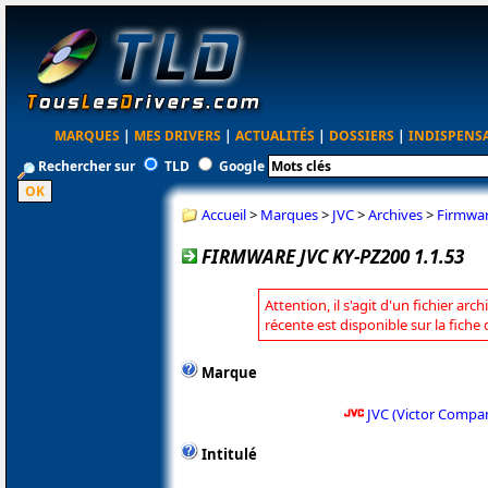
MARQUES
|
MES DRIVERS
|
ACTUALITÉS
|
DOSSIERS
|
INDISPENS
Rechercher sur
TLD
Google
Accueil
>
Marques
>
JVC
>
Archives
>
Firmwar
FIRMWARE JVC KY-PZ200 1.1.53
Attention, il s'agit d'un fichier arc
récente est disponible sur la fiche
Marque
JVC (Victor Compa
Intitulé