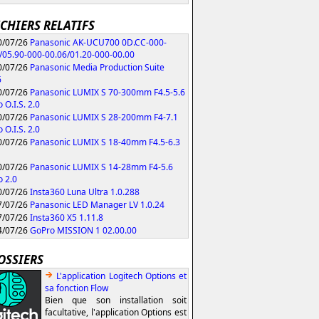
ICHIERS RELATIFS
/07/26
Panasonic AK-UCU700 0D.CC-000-
/05.90-000-00.06/01.20-000-00.00
/07/26
Panasonic Media Production Suite
6
/07/26
Panasonic LUMIX S 70-300mm F4.5-5.6
 O.I.S. 2.0
/07/26
Panasonic LUMIX S 28-200mm F4-7.1
 O.I.S. 2.0
/07/26
Panasonic LUMIX S 18-40mm F4.5-6.3
/07/26
Panasonic LUMIX S 14-28mm F4-5.6
 2.0
/07/26
Insta360 Luna Ultra 1.0.288
/07/26
Panasonic LED Manager LV 1.0.24
/07/26
Insta360 X5 1.11.8
/07/26
GoPro MISSION 1 02.00.00
OSSIERS
L'application Logitech Options et
sa fonction Flow
Bien que son installation soit
facultative, l'application Options est