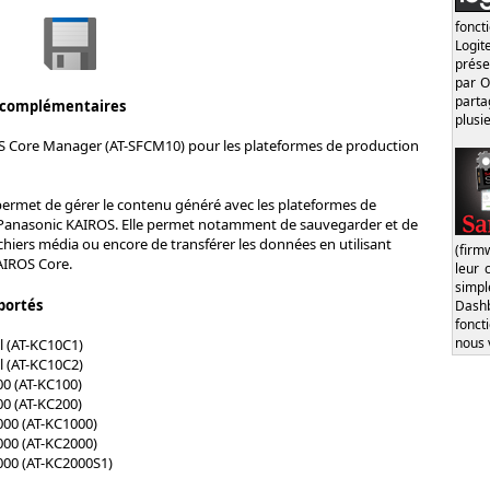
fonct
Logi
prése
par O
part
 complémentaires
plusi
S Core Manager (AT-SFCM10) pour les plateformes de production
permet de gérer le contenu généré avec les plateformes de
Panasonic KAIROS. Elle permet notamment de sauvegarder et de
ichiers média ou encore de transférer les données en utilisant
(firm
AIROS Core.
leur 
simp
portés
Dash
fonct
nous 
 (AT-KC10C1)
 (AT-KC10C2)
0 (AT-KC100)
0 (AT-KC200)
00 (AT-KC1000)
00 (AT-KC2000)
000 (AT-KC2000S1)