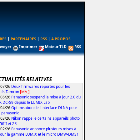
RES
|
PARTENAIRES
|
RSS
|
A PROPOS
nvoyer
Imprimer
Moteur TLD
RSS
CTUALITÉS RELATIVES
/07/26
Deux firmwares reportés pour les
tifs Tamron
[MAJ]
/06/26
Panasonic suspend la mise à jour 2.0 du
 DC-S9 depuis le LUMIX Lab
/04/26
Optimisation de l'interface DLNA pour
V panasonic
/03/26
Nikon rappelle certains appareils photo
Z6III et ZR
/02/26
Panasonic annonce plusieurs mises à
pour la gamme LUMIX et le micro DMW-DMS1