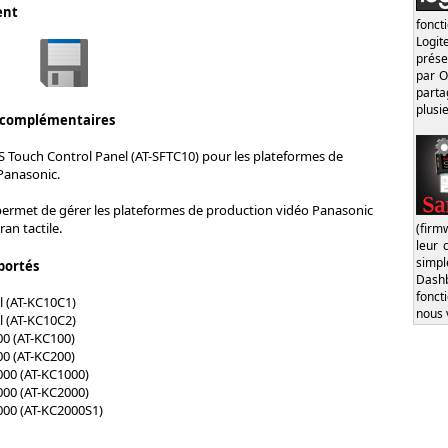
ent
fonct
Logi
prése
par O
part
plusi
 complémentaires
S Touch Control Panel (AT-SFTC10) pour les plateformes de
Panasonic.
 permet de gérer les plateformes de production vidéo Panasonic
an tactile.
(firm
leur 
simp
portés
Dash
fonct
 (AT-KC10C1)
nous 
 (AT-KC10C2)
0 (AT-KC100)
0 (AT-KC200)
00 (AT-KC1000)
00 (AT-KC2000)
000 (AT-KC2000S1)