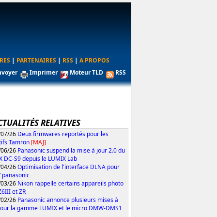
RES
|
PARTENAIRES
|
RSS
|
A PROPOS
nvoyer
Imprimer
Moteur TLD
RSS
CTUALITÉS RELATIVES
/07/26
Deux firmwares reportés pour les
tifs Tamron
[MAJ]
/06/26
Panasonic suspend la mise à jour 2.0 du
 DC-S9 depuis le LUMIX Lab
/04/26
Optimisation de l'interface DLNA pour
V panasonic
/03/26
Nikon rappelle certains appareils photo
Z6III et ZR
/02/26
Panasonic annonce plusieurs mises à
pour la gamme LUMIX et le micro DMW-DMS1