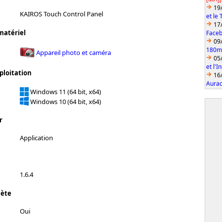
19
KAIROS Touch Control Panel
et le
17
matériel
Faceb
09
180mm
Appareil photo et caméra
05
et l'
ploitation
16
Aurac
Windows 11 (64 bit, x64)
Windows 10 (64 bit, x64)
r
Application
1.6.4
lète
Oui