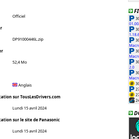
F
Officiel
30
01.00
r
30
1.18.
DP91000446L.zip
30
Macro
30
er
Macro
30
52,4 Mo
2.0
30
Macro
30
Anglais
27
27
cation sur TousLesDrivers.com
24
Lundi 15 avril 2024
D
ation sur le site de Panasonic
Lundi 15 avril 2024