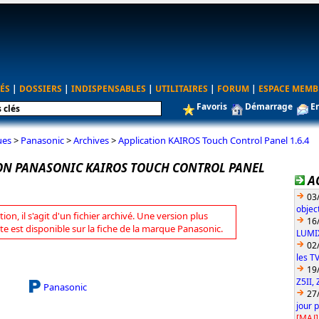
ÉS
|
DOSSIERS
|
INDISPENSABLES
|
UTILITAIRES
|
FORUM
|
ESPACE MEMB
Favoris
Démarrage
E
ues
>
Panasonic
>
Archives
>
Application KAIROS Touch Control Panel 1.6.4
ON PANASONIC KAIROS TOUCH CONTROL PANEL
A
03
objec
tion, il s'agit d'un fichier archivé. Une version plus
16
te est disponible sur la fiche de la marque Panasonic.
LUMIX
02
les T
19
Z5II, 
Panasonic
27
jour 
[MAJ]