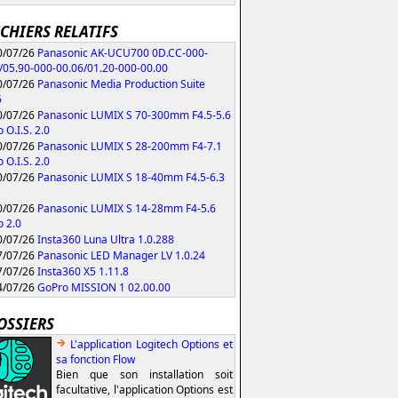
ICHIERS RELATIFS
/07/26
Panasonic AK-UCU700 0D.CC-000-
/05.90-000-00.06/01.20-000-00.00
/07/26
Panasonic Media Production Suite
6
/07/26
Panasonic LUMIX S 70-300mm F4.5-5.6
 O.I.S. 2.0
/07/26
Panasonic LUMIX S 28-200mm F4-7.1
 O.I.S. 2.0
/07/26
Panasonic LUMIX S 18-40mm F4.5-6.3
/07/26
Panasonic LUMIX S 14-28mm F4-5.6
 2.0
/07/26
Insta360 Luna Ultra 1.0.288
/07/26
Panasonic LED Manager LV 1.0.24
/07/26
Insta360 X5 1.11.8
/07/26
GoPro MISSION 1 02.00.00
OSSIERS
L'application Logitech Options et
sa fonction Flow
Bien que son installation soit
facultative, l'application Options est