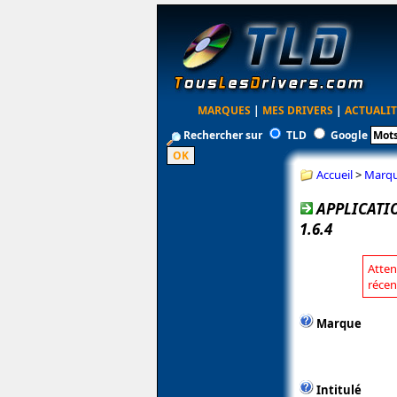
MARQUES
|
MES DRIVERS
|
ACTUALIT
Rechercher sur
TLD
Google
Accueil
>
Marq
APPLICATI
1.6.4
Atten
récen
Marque
Intitulé