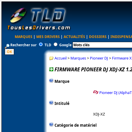
MARQUES
|
MES DRIVERS
|
ACTUALITÉS
|
DOSSIERS
|
INDISPENS
Rechercher sur
TLD
Google
Accueil
>
Marques
>
Pioneer DJ
>
Firmware X
FIRMWARE PIONEER DJ XDJ-XZ 1.
Marque
Pioneer DJ (AlphaT
Intitulé
XDJ-XZ
Catégorie de matériel