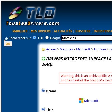
MARQUES
|
MES DRIVERS
|
ACTUALITÉS
|
DOSSIERS
|
INDISPENS
Rechercher sur
TLD
Google
Accueil
>
Marques
>
Microsoft
>
Archives
>
D
DRIVERS MICROSOFT SURFACE LAP
WHQL
Warning, this is an archived file. A
on the sheet of the brand Microsof
Brand
Microsoft
Title