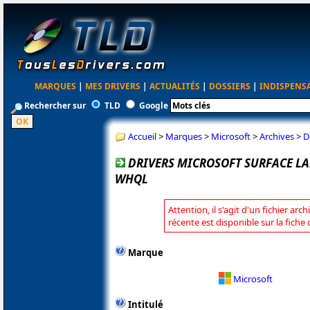
MARQUES
|
MES DRIVERS
|
ACTUALITÉS
|
DOSSIERS
|
INDISPENS
Rechercher sur
TLD
Google
Accueil
>
Marques
>
Microsoft
>
Archives
>
D
DRIVERS MICROSOFT SURFACE LAP
WHQL
Attention, il s'agit d'un fichier arc
récente est disponible sur la fiche
Marque
Microsoft
Intitulé