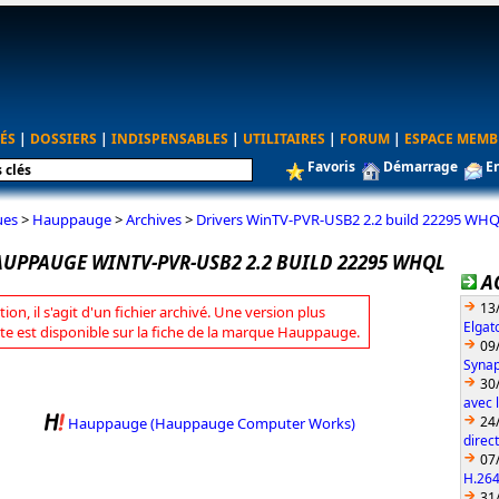
ÉS
|
DOSSIERS
|
INDISPENSABLES
|
UTILITAIRES
|
FORUM
|
ESPACE MEMB
Favoris
Démarrage
E
ues
>
Hauppauge
>
Archives
>
Drivers WinTV-PVR-USB2 2.2 build 22295 WH
AUPPAUGE WINTV-PVR-USB2 2.2 BUILD 22295 WHQL
A
13
tion, il s'agit d'un fichier archivé. Une version plus
Elgat
te est disponible sur la fiche de la marque Hauppauge.
09
Synap
30
avec 
24
Hauppauge (Hauppauge Computer Works)
direc
07
H.26
31