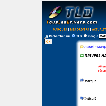
MARQUES
|
MES DRIVERS
|
ACTUALIT
Rechercher sur
TLD
Google
Accueil
>
Marq
DRIVERS H
Atten
récen
Marque
Intitulé