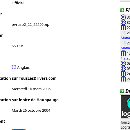
Officiel
F
r
30
30
pvrusb2_22_22295.zip
27
20
er
Manag
20
550 Ko
Manag
13
1.2.2
03
Anglais
03
24
cation sur TousLesDrivers.com
24
Mercredi 16 mars 2005
D
cation sur le site de Hauppauge
Mardi 26 octobre 2004
ent
fonct
Logi