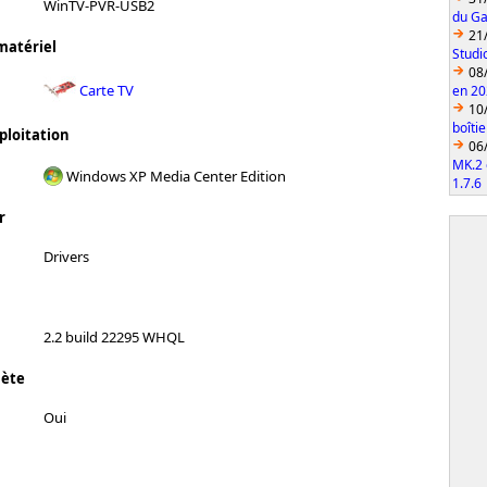
WinTV-PVR-USB2
du Ga
21
matériel
Studi
08
Carte TV
en 2
10
boîti
ploitation
06
MK.2 
Windows XP Media Center Edition
1.7.6
r
Drivers
2.2 build 22295 WHQL
lète
Oui