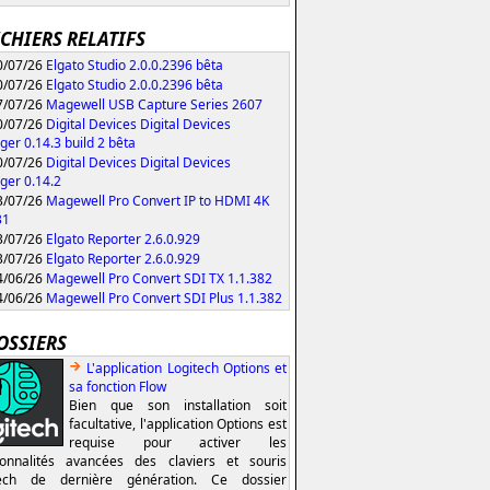
ICHIERS RELATIFS
/07/26
Elgato Studio 2.0.0.2396 bêta
/07/26
Elgato Studio 2.0.0.2396 bêta
/07/26
Magewell USB Capture Series 2607
/07/26
Digital Devices Digital Devices
er 0.14.3 build 2 bêta
/07/26
Digital Devices Digital Devices
er 0.14.2
/07/26
Magewell Pro Convert IP to HDMI 4K
31
/07/26
Elgato Reporter 2.6.0.929
/07/26
Elgato Reporter 2.6.0.929
/06/26
Magewell Pro Convert SDI TX 1.1.382
/06/26
Magewell Pro Convert SDI Plus 1.1.382
OSSIERS
L'application Logitech Options et
sa fonction Flow
Bien que son installation soit
facultative, l'application Options est
requise pour activer les
ionnalités avancées des claviers et souris
tech de dernière génération. Ce dossier