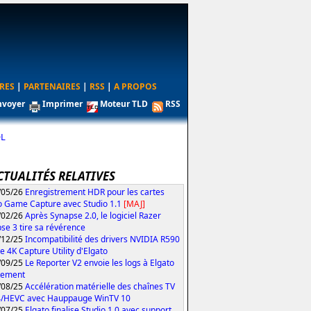
RES
|
PARTENAIRES
|
RSS
|
A PROPOS
nvoyer
Imprimer
Moteur TLD
RSS
QL
CTUALITÉS RELATIVES
/05/26
Enregistrement HDR pour les cartes
o Game Capture avec Studio 1.1
[MAJ]
/02/26
Après Synapse 2.0, le logiciel Razer
se 3 tire sa révérence
/12/25
Incompatibilité des drivers NVIDIA R590
le 4K Capture Utility d'Elgato
/09/25
Le Reporter V2 envoie les logs à Elgato
tement
/08/25
Accélération matérielle des chaînes TV
4/HEVC avec Hauppauge WinTV 10
/07/25
Elgato finalise Studio 1.0 avec support