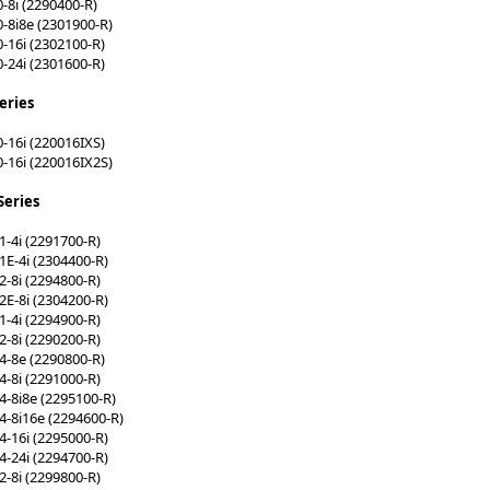
8i (2290400-R)
-8i8e (2301900-R)
16i (2302100-R)
24i (2301600-R)
eries
16i (220016IXS)
-16i (220016IX2S)
Series
-4i (2291700-R)
E-4i (2304400-R)
-8i (2294800-R)
E-8i (2304200-R)
-4i (2294900-R)
-8i (2290200-R)
-8e (2290800-R)
-8i (2291000-R)
-8i8e (2295100-R)
-8i16e (2294600-R)
-16i (2295000-R)
-24i (2294700-R)
-8i (2299800-R)