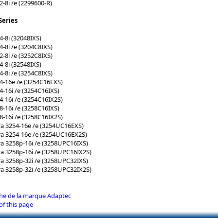
-8i /e (2299600-R)
Series
-8i (32048IXS)
-8i /e (3204C8IXS)
-8i /e (3252C8IXS)
-8i (32548IXS)
-8i /e (3254C8IXS)
4-16e /e (3254C16EXS)
-16i /e (3254C16IXS)
-16i /e (3254C16IX2S)
-16i /e (3258C16IXS)
-16i /e (3258C16IX2S)
a 3254-16e /e (3254UC16EXS)
a 3254-16e /e (3254UC16EX2S)
a 3258p-16i /e (3258UPC16IXS)
a 3258p-16i /e (3258UPC16IX2S)
a 3258p-32i /e (3258UPC32IXS)
a 3258p-32i /e (3258UPC32IX2S)
iche de la marque Adaptec
of this page