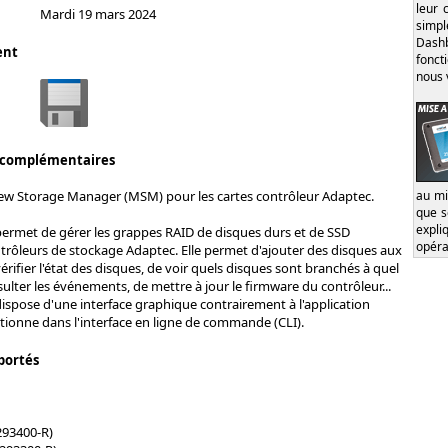
leur 
Mardi 19 mars 2024
simp
Dash
ent
fonct
nous 
 complémentaires
au mi
ew Storage Manager (MSM) pour les cartes contrôleur Adaptec.
que s
expl
permet de gérer les grappes RAID de disques durs et de SSD
opéra
rôleurs de stockage Adaptec. Elle permet d'ajouter des disques aux
rifier l'état des disques, de voir quels disques sont branchés à quel
sulter les événements, de mettre à jour le firmware du contrôleur...
dispose d'une interface graphique contrairement à l'application
ionne dans l'interface en ligne de commande (CLI).
portés
293400-R)