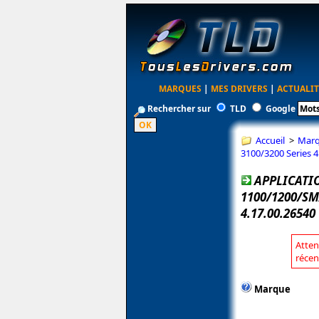
MARQUES
|
MES DRIVERS
|
ACTUALIT
Rechercher sur
TLD
Google
Accueil
>
Mar
3100/3200 Series 4
APPLICATI
1100/1200/SM
4.17.00.26540
Atten
récen
Marque