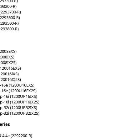
293300-R)
293200-R)
(2293700-R)
2293600-R)
2293500-R)
2293800-R)
12008EXS)
2008IXS)
2008IX2S)
(120016EXS)
120016IXS)
120016IX2S)
0-16e (1200U16EXS)
0-16e (1200U16EX2S)
p-16i (1200UP16IXS)
p-16i (1200UP16IX2S)
p-32i (1200UP32IXS)
p-32i (1200UP32IX2S)
eries
-4i4e (2292200-R)