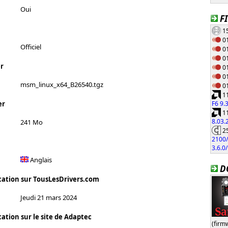
Oui
F
15
01
Officiel
01
01
r
01
01
msm_linux_x64_B26540.tgz
01
11
F6 9.
er
11
8.03
241 Mo
25
2100/
3.6.0
Anglais
D
cation sur TousLesDrivers.com
Jeudi 21 mars 2024
ation sur le site de Adaptec
(firm