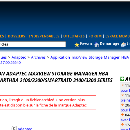
ÉS
|
DOSSIERS
|
INDISPENSABLES
|
UTILITAIRES
|
FORUM
|
ESPACE MEMB
Favoris
Démarrage
E
ques
>
Adaptec
>
Archives
>
Application maxView Storage Manager HBA
.17.00.26540
ON ADAPTEC MAXVIEW STORAGE MANAGER HBA
A
ARTHBA 2100/2200/SMARTRAID 3100/3200 SERIES
11
pour 
11
tion, il s'agit d'un fichier archivé. Une version plus
plein
te est disponible sur la fiche de la marque Adaptec.
20
pour 
04
avec l
12
Adaptec
pour 