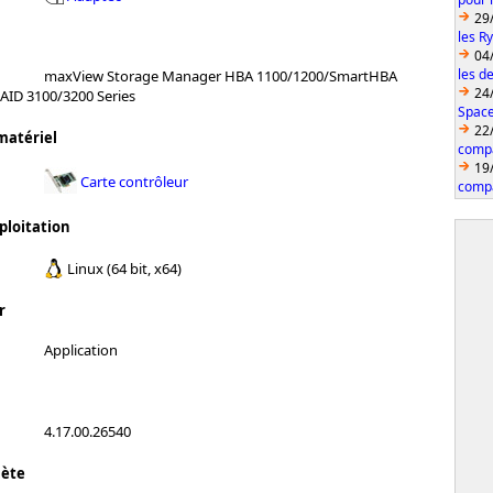
29
les R
04
les d
maxView Storage Manager HBA 1100/1200/SmartHBA
24
AID 3100/3200 Series
Space
22
matériel
compa
19
Carte contrôleur
compa
ploitation
Linux (64 bit, x64)
r
Application
4.17.00.26540
lète