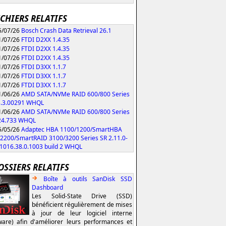
ICHIERS RELATIFS
/07/26
Bosch Crash Data Retrieval 26.1
/07/26
FTDI D2XX 1.4.35
/07/26
FTDI D2XX 1.4.35
/07/26
FTDI D2XX 1.4.35
/07/26
FTDI D3XX 1.1.7
/07/26
FTDI D3XX 1.1.7
/07/26
FTDI D3XX 1.1.7
/06/26
AMD SATA/NVMe RAID 600/800 Series
3.3.00291 WHQL
/06/26
AMD SATA/NVMe RAID 600/800 Series
.24.733 WHQL
/05/26
Adaptec HBA 1100/1200/SmartHBA
2200/SmartRAID 3100/3200 Series SR 2.11.0-
/1016.38.0.1003 build 2 WHQL
OSSIERS RELATIFS
Boîte à outils SanDisk SSD
Dashboard
Les Solid-State Drive (SSD)
bénéficient régulièrement de mises
à jour de leur logiciel interne
ware) afin d'améliorer leurs performances et