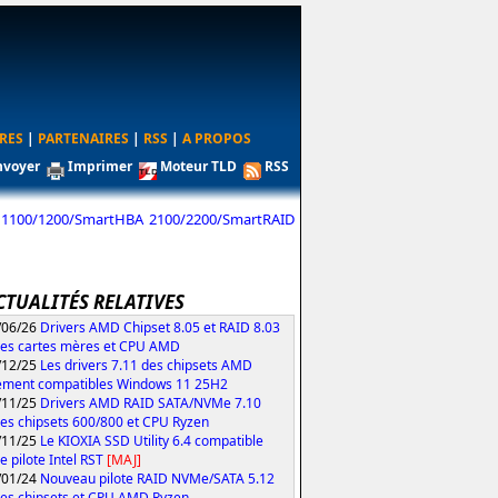
RES
|
PARTENAIRES
|
RSS
|
A PROPOS
nvoyer
Imprimer
Moteur TLD
RSS
 1100/1200/SmartHBA 2100/2200/SmartRAID
CTUALITÉS RELATIVES
/06/26
Drivers AMD Chipset 8.05 et RAID 8.03
les cartes mères et CPU AMD
/12/25
Les drivers 7.11 des chipsets AMD
ement compatibles Windows 11 25H2
/11/25
Drivers AMD RAID SATA/NVMe 7.10
les chipsets 600/800 et CPU Ryzen
/11/25
Le KIOXIA SSD Utility 6.4 compatible
e pilote Intel RST
[MAJ]
/01/24
Nouveau pilote RAID NVMe/SATA 5.12
les chipsets et CPU AMD Ryzen