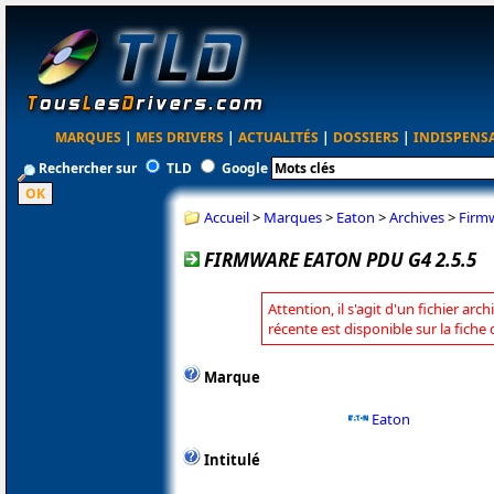
MARQUES
|
MES DRIVERS
|
ACTUALITÉS
|
DOSSIERS
|
INDISPENS
Rechercher sur
TLD
Google
Accueil
>
Marques
>
Eaton
>
Archives
>
Firm
FIRMWARE EATON PDU G4 2.5.5
Attention, il s'agit d'un fichier arc
récente est disponible sur la fiche
Marque
Eaton
Intitulé