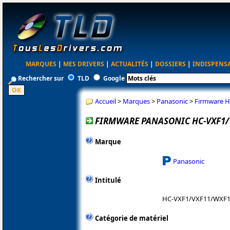
MARQUES
|
MES DRIVERS
|
ACTUALITÉS
|
DOSSIERS
|
INDISPENS
Rechercher sur
TLD
Google
Accueil
>
Marques
>
Panasonic
>
Firmware H
FIRMWARE PANASONIC HC-VXF1/V
Marque
Panasonic
Intitulé
HC-VXF1/VXF11/WXF
Catégorie de matériel