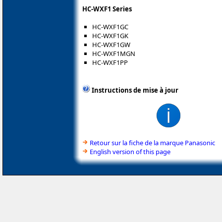
HC-WXF1 Series
HC-WXF1GC
HC-WXF1GK
HC-WXF1GW
HC-WXF1MGN
HC-WXF1PP
Instructions de mise à jour
Retour sur la fiche de la marque Panasonic
English version of this page