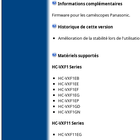
Informations complémentaires
Firmware pour les caméscopes Panasonic.
Historique de cette version
Amélioration de la stabilité lors de l'utilisa
Matériels supportés
HC-VXF1 Series
HC-VXF1EB
HC-VXF1EE
HC-VXF1EF
HC-VXF1EG
HC-VXF1EP
HC-VXF1GD
HC-VXF1GN
HC-VXF11 Series
HC-VXF11EG