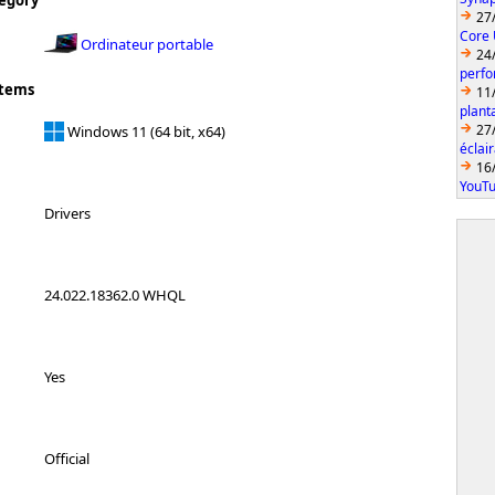
egory
27
Core 
Ordinateur portable
24
perfo
stems
11
plant
27
Windows 11 (64 bit, x64)
éclai
16
YouTu
Drivers
24.022.18362.0 WHQL
Yes
Official