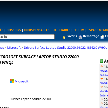
ÉS
|
DOSSIERS
|
INDISPENSABLES
|
UTILITAIRES
|
FORUM
|
ESPACE MEMB
Favoris
Démarrage
E
ues
>
Microsoft
>
Drivers Surface Laptop Studio 22000 24.022.18362.0 WHQL
ICROSOFT SURFACE LAPTOP STUDIO 22000
A
.0 WHQL
13
VANG
5.45.
11
Microsoft
VANGU
03
du Sh
Intel
Surface Laptop Studio 22000
20
09
Synap