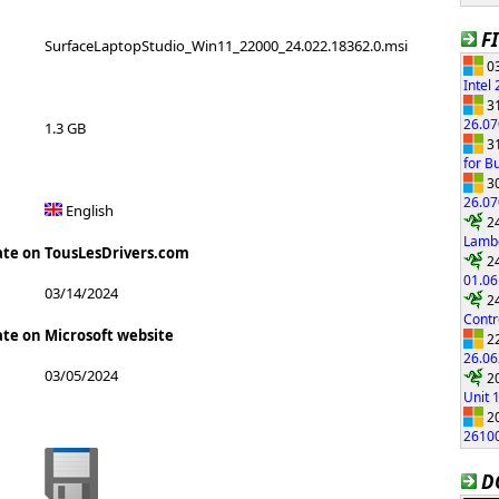
F
SurfaceLaptopStudio_Win11_22000_24.022.18362.0.msi
03
Intel
31
26.0
1.3 GB
31
for B
30
26.0
English
24
Lambo
ate on TousLesDrivers.com
24
01.06
03/14/2024
24
Contr
ate on Microsoft website
22
26.0
03/05/2024
20
Unit 
20
2610
D