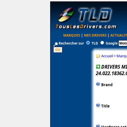
MARQUES
|
MES DRIVERS
|
ACTUALIT
Rechercher sur
TLD
Google
Accueil
>
Marq
DRIVERS M
24.022.18362
Brand
Title