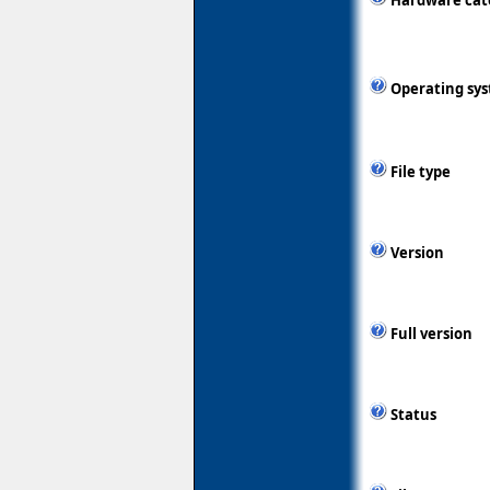
Hardware cat
Operating sy
File type
Version
Full version
Status