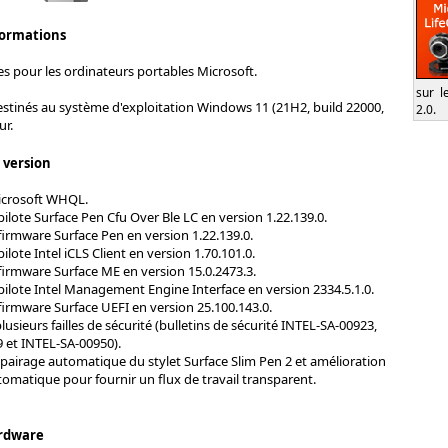
formations
es pour les ordinateurs portables Microsoft.
sur l
estinés au système d'exploitation Windows 11 (21H2, build 22000,
2.0.
ur.
s version
Microsoft WHQL.
pilote Surface Pen Cfu Over Ble LC en version 1.22.139.0.
firmware Surface Pen en version 1.22.139.0.
ilote Intel iCLS Client en version 1.70.101.0.
firmware Surface ME en version 15.0.2473.3.
pilote Intel Management Engine Interface en version 2334.5.1.0.
firmware Surface UEFI en version 25.100.143.0.
lusieurs failles de sécurité (bulletins de sécurité INTEL-SA-00923,
 et INTEL-SA-00950).
ppairage automatique du stylet Surface Slim Pen 2 et amélioration
utomatique pour fournir un flux de travail transparent.
rdware