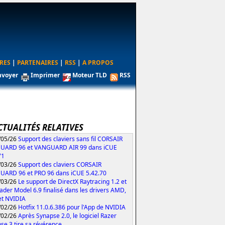
RES
|
PARTENAIRES
|
RSS
|
A PROPOS
nvoyer
Imprimer
Moteur TLD
RSS
CTUALITÉS RELATIVES
/05/26
Support des claviers sans fil CORSAIR
UARD 96 et VANGUARD AIR 99 dans iCUE
71
/03/26
Support des claviers CORSAIR
ARD 96 et PRO 96 dans iCUE 5.42.70
/03/26
Le support de DirectX Raytracing 1.2 et
ader Model 6.9 finalisé dans les drivers AMD,
 et NVIDIA
/02/26
Hotfix 11.0.6.386 pour l'App de NVIDIA
/02/26
Après Synapse 2.0, le logiciel Razer
se 3 tire sa révérence