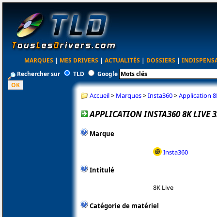
MARQUES
|
MES DRIVERS
|
ACTUALITÉS
|
DOSSIERS
|
INDISPENS
Rechercher sur
TLD
Google
Accueil
>
Marques
>
Insta360
>
Application 8
APPLICATION INSTA360 8K LIVE 3
Marque
Insta360
Intitulé
8K Live
Catégorie de matériel