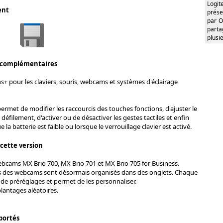
Logi
ent
prése
par O
part
plusi
 complémentaires
s+ pour les claviers, souris, webcams et systèmes d'éclairage
permet de modifier les raccourcis des touches fonctions, d'ajuster le
filement, d'activer ou de désactiver les gestes tactiles et enfin
e la batterie est faible ou lorsque le verrouillage clavier est activé.
 cette version
bcams MX Brio 700, MX Brio 701 et MX Brio 705 for Business.
 des webcams sont désormais organisés dans des onglets. Chaque
de préréglages et permet de les personnaliser.
lantages aléatoires.
portés