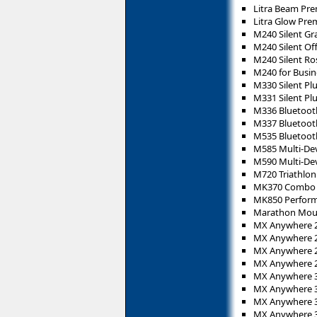
Litra Beam Pr
Litra Glow Pre
M240 Silent Gr
M240 Silent Of
M240 Silent Ro
M240 for Busin
M330 Silent Pl
M331 Silent Pl
M336 Bluetoo
M337 Bluetoo
M535 Bluetoo
M585 Multi-De
M590 Multi-Dev
M720 Triathlon
MK370 Combo f
MK850 Perform
Marathon Mou
MX Anywhere 2
MX Anywhere 2
MX Anywhere 2
MX Anywhere 2
MX Anywhere 3 
MX Anywhere 3 
MX Anywhere 3
MX Anywhere 3