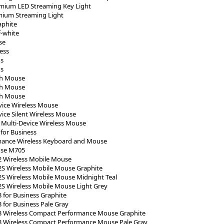
emium LED Streaming Key Light
mium Streaming Light
aphite
f-white
se
ess
us
us
th Mouse
th Mouse
th Mouse
vice Wireless Mouse
ice Silent Wireless Mouse
 Multi-Device Wireless Mouse
or Business
ance Wireless Keyboard and Mouse
se M705
 Wireless Mobile Mouse
S Wireless Mobile Mouse Graphite
S Wireless Mobile Mouse Midnight Teal
S Wireless Mobile Mouse Light Grey
for Business Graphite
for Business Pale Gray
 Wireless Compact Performance Mouse Graphite
 Wireless Compact Performance Mouse Pale Gray