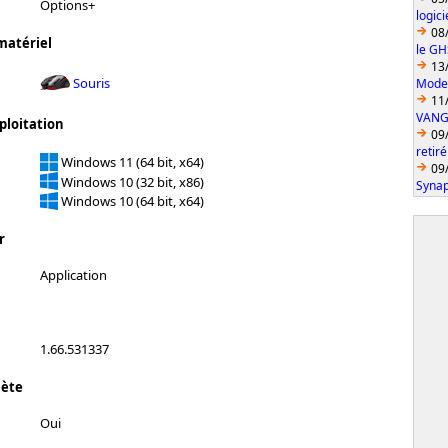
Options+
logic
08
matériel
le GH
13
Souris
Model
11
VANGU
ploitation
09
retiré
Windows 11 (64 bit, x64)
09
Windows 10 (32 bit, x86)
Synap
Windows 10 (64 bit, x64)
r
Application
1.66.531337
lète
Oui