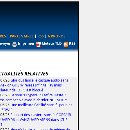
RES
|
PARTENAIRES
|
RSS
|
A PROPOS
nvoyer
Imprimer
Moteur TLD
RSS
CTUALITÉS RELATIVES
/07/26
Glorious lance le casque audio sans
nexion GHS Wireless InfinitePlay mais
tallateur de CORE est bloqué
/06/26
La souris HyperX Pulsefire Haste 2
ess compatible avec le dernier NGENUITY
/06/26
Une meilleure fiabilité sans fil pour les
s ZOWIE
/05/26
Support des claviers sans fil CORSAIR
UARD 96 et VANGUARD AIR 99 dans iCUE
71
/05/26
HyperX finalise la nouvelle édition du