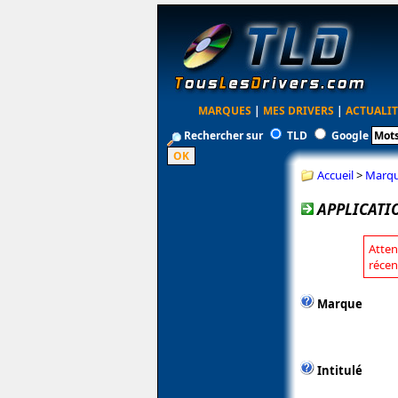
MARQUES
|
MES DRIVERS
|
ACTUALIT
Rechercher sur
TLD
Google
Accueil
>
Marq
APPLICATIO
Atten
récen
Marque
Intitulé