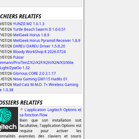
ICHIERS RELATIFS
/07/26
YUNZII M2 1.0.1.3
/07/26
Turtle Beach Swarm II 1.0.0.51
/07/26
MelGeek Horus 1.8.9
/07/26
MelGeek Horus Pyramid Receiver 1.8.9
/07/26
DAREU DAREU Driver 1.5.8.20
/07/26
Bloody WorkShop 8 2026.0724
/07/26
Pulsar
inmann/Pro/TenZ/X2/X2F/X2H/X2N/X3/Xlite
Light/ZywOo 1.32
/07/26
Glorious CORE 2.0 2.1.17
/07/26
Nova Gaming GM115 Hadès 01
/07/26
Mad Catz M.M.O. 7+ Wireless Gaming
 1.0.38
OSSIERS RELATIFS
L'application Logitech Options et
sa fonction Flow
Bien que son installation soit
facultative, l'application Options est
requise pour activer les
ionnalités avancées des claviers et souris