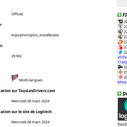
Officiel
F
30
r
27
27
logioptionsplus_installer.exe
27
27
er
27
22
29 Mo
eS/Fe
Crazy
22
21
20
Multi-langues
Mouse
cation sur TousLesDrivers.com
D
Mercredi 06 mars 2024
ation sur le site de Logitech
Mercredi 06 mars 2024
fonct