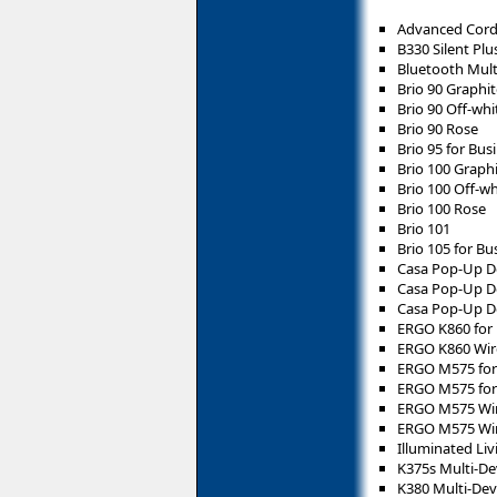
Advanced Cor
B330 Silent Plu
Bluetooth Mult
Brio 90 Graphit
Brio 90 Off-whi
Brio 90 Rose
Brio 95 for Bus
Brio 100 Graph
Brio 100 Off-wh
Brio 100 Rose
Brio 101
Brio 105 for Bu
Casa Pop-Up D
Casa Pop-Up De
Casa Pop-Up D
ERGO K860 for 
ERGO K860 Wire
ERGO M575 for
ERGO M575 for 
ERGO M575 Wire
ERGO M575 Wire
Illuminated L
K375s Multi-D
K380 Multi-Dev