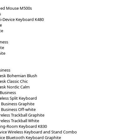
ded Mouse M500s
s
i-Device Keyboard K480
e
te
iness
ite
ite
siness
esk Bohemian Blush
sk Classic Chic
esk Nordic Calm
Business
less Split Keyboard
 Business Graphite
Business Off-white
less Trackball Graphite
less Trackball White
iving-Room Keyboard K830
evice Wireless Keyboard and Stand Combo
ice Bluetooth Keyboard Graphite