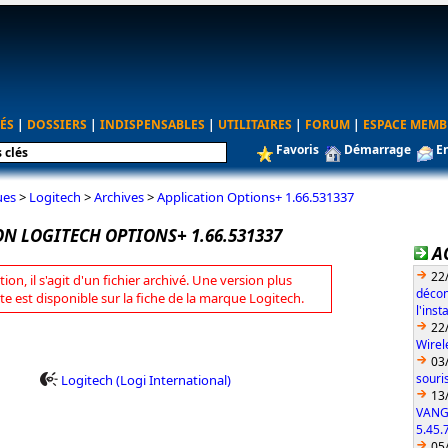
ÉS
|
DOSSIERS
|
INDISPENSABLES
|
UTILITAIRES
|
FORUM
|
ESPACE MEMB
Favoris
Démarrage
E
ues
>
Logitech
>
Archives
>
Application Options+ 1.66.531337
N LOGITECH OPTIONS+ 1.66.531337
A
22
tion, il s'agit d'un fichier archivé. Une version plus
décon
te est disponible sur la fiche de la marque Logitech.
l'ins
22
Wirel
03
souri
Logitech (Logi International)
13
VANG
5.45.
05