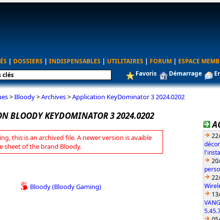
ÉS
|
DOSSIERS
|
INDISPENSABLES
|
UTILITAIRES
|
FORUM
|
ESPACE MEMB
Favoris
Démarrage
E
ues
>
Bloody
>
Archives
>
Application KeyDominator 3 2024.0202
ON BLOODY KEYDOMINATOR 3 2024.0202
A
22
ng, this is an archived file. A newer version is avaible
décon
e sheet of the brand Bloody.
l'ins
20
perso
22
Wirel
Bloody (Bloody Gaming)
13
VANG
5.45.
05