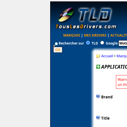
MARQUES
|
MES DRIVERS
|
ACTUALIT
Rechercher sur
TLD
Google
Accueil
>
Marq
APPLICATI
Warni
on th
Brand
Title