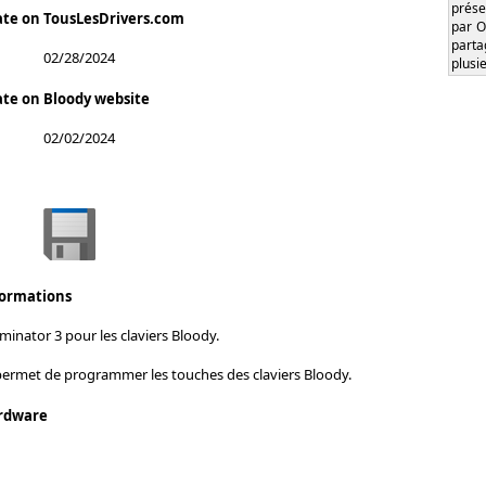
prése
ate on TousLesDrivers.com
par O
part
02/28/2024
plusi
ate on Bloody website
02/02/2024
formations
inator 3 pour les claviers Bloody.
 permet de programmer les touches des claviers Bloody.
rdware