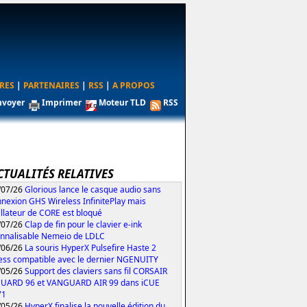
RES
|
PARTENAIRES
|
RSS
|
A PROPOS
nvoyer
Imprimer
Moteur TLD
RSS
CTUALITÉS RELATIVES
/07/26
Glorious lance le casque audio sans
nexion GHS Wireless InfinitePlay mais
tallateur de CORE est bloqué
/07/26
Clap de fin pour le clavier e-ink
nnalisable Nemeio de LDLC
/06/26
La souris HyperX Pulsefire Haste 2
ess compatible avec le dernier NGENUITY
/05/26
Support des claviers sans fil CORSAIR
UARD 96 et VANGUARD AIR 99 dans iCUE
71
/05/26
HyperX finalise la nouvelle édition du