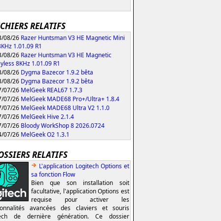
ICHIERS RELATIFS
/08/26
Razer Huntsman V3 HE Magnetic Mini
KHz 1.01.09 R1
/08/26
Razer Huntsman V3 HE Magnetic
yless 8KHz 1.01.09 R1
/08/26
Dygma Bazecor 1.9.2 bêta
/08/26
Dygma Bazecor 1.9.2 bêta
/07/26
MelGeek REAL67 1.7.3
/07/26
MelGeek MADE68 Pro+/Ultra+ 1.8.4
/07/26
MelGeek MADE68 Ultra V2 1.1.0
/07/26
MelGeek Hive 2.1.4
/07/26
Bloody WorkShop 8 2026.0724
/07/26
MelGeek O2 1.3.1
OSSIERS RELATIFS
L'application Logitech Options et
sa fonction Flow
Bien que son installation soit
facultative, l'application Options est
requise pour activer les
ionnalités avancées des claviers et souris
tech de dernière génération. Ce dossier