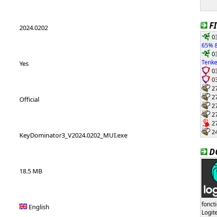
F
2024.0202
03
65% 8
03
Tenke
Yes
03
03
27
27
Official
27
27
27
24
KeyDominator3_V2024.0202_MUI.exe
D
18.5 MB
fonct
English
Logi