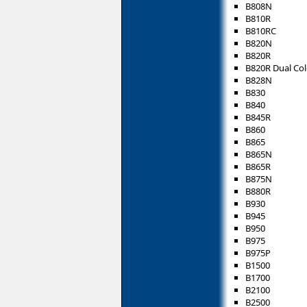
B808N
B810R
B810RC
B820N
B820R
B820R Dual Col
B828N
B830
B840
B845R
B860
B865
B865N
B865R
B875N
B880R
B930
B945
B950
B975
B975P
B1500
B1700
B2100
B2500