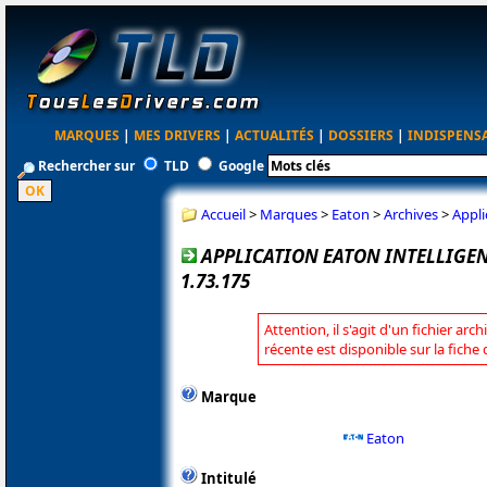
MARQUES
|
MES DRIVERS
|
ACTUALITÉS
|
DOSSIERS
|
INDISPENS
Rechercher sur
TLD
Google
Accueil
>
Marques
>
Eaton
>
Archives
>
Appli
APPLICATION EATON INTELLIGE
1.73.175
Attention, il s'agit d'un fichier arc
récente est disponible sur la fiche
Marque
Eaton
Intitulé