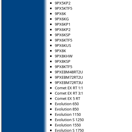
9PX5KP2
9PX5KTF5
9PX6K
9PX6KG
9PX6KP1
9PX6KP2
9PX6KSP
9PX6KTF5
9PX6KUS
9PX8K
9PX8KHW
9PX8KSP
9PX8KTF5
9PXEBM48RT2U
9PXEBM72RT2U
9PXEBM72RT3U
Comet EX RT 1:1
Comet EX RT 3:1
Comet EX 5 RT
Evolution 650
Evolution 850
Evolution 1150
Evolution S 1250
Evolution 1550
Evolution S 1750