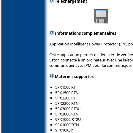
Téléchargement
Informations complémentaires
Application Intelligent Power Protector (IPP) p
Cette application permet de détecter, de vérifie
Eaton connecté à un ordinateur avec une liaison
communiquer avec IPM pour lui communiquer le
Matériels supportés
5PX1500iRT
5PX1500iRTN
5PX2200iRT
5PX2200iRTN
5PX3000iRT3U
5PX3000iRTN
9PX1000IRT2U
9PX1000IRTN
9PX10KSP