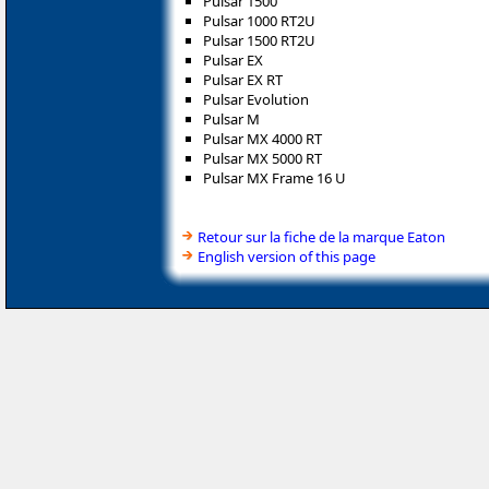
Pulsar 1500
Pulsar 1000 RT2U
Pulsar 1500 RT2U
Pulsar EX
Pulsar EX RT
Pulsar Evolution
Pulsar M
Pulsar MX 4000 RT
Pulsar MX 5000 RT
Pulsar MX Frame 16 U
Retour sur la fiche de la marque Eaton
English version of this page