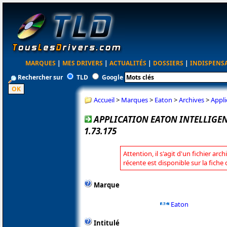
MARQUES
|
MES DRIVERS
|
ACTUALITÉS
|
DOSSIERS
|
INDISPENS
Rechercher sur
TLD
Google
Accueil
>
Marques
>
Eaton
>
Archives
>
Appli
APPLICATION EATON INTELLIGE
1.73.175
Attention, il s'agit d'un fichier arc
récente est disponible sur la fiche
Marque
Eaton
Intitulé