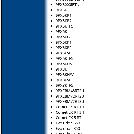
9PX3000IRTN
9PX5K
9PX5KP1
9PX5KP2
9PX5KTF5
9PX6K
9PX6KG
9PX6KP1
9PX6KP2
9PX6KSP
9PX6KTF5
9PX6KUS
9PX8K
9PX8KHW
9PX8KSP
9PX8KTF5
9PXEBM48RT2U
9PXEBM72RT2U
9PXEBM72RT3U
Comet EX RT 1:1
Comet EX RT 3:1
Comet EX 5 RT
Evolution 650
Evolution 850
Evolution 1150