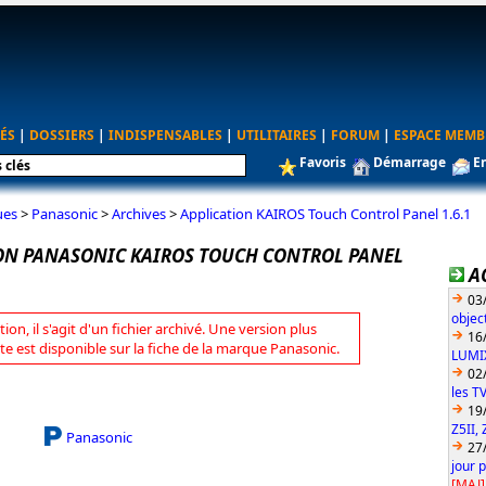
ÉS
|
DOSSIERS
|
INDISPENSABLES
|
UTILITAIRES
|
FORUM
|
ESPACE MEMB
Favoris
Démarrage
E
ues
>
Panasonic
>
Archives
>
Application KAIROS Touch Control Panel 1.6.1
ON PANASONIC KAIROS TOUCH CONTROL PANEL
A
03
objec
tion, il s'agit d'un fichier archivé. Une version plus
16
te est disponible sur la fiche de la marque Panasonic.
LUMIX
02
les T
19
Z5II, 
Panasonic
27
jour 
[MAJ]