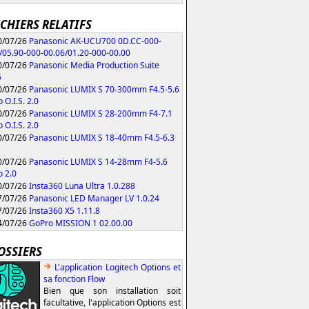
ICHIERS RELATIFS
/07/26
Panasonic AK-UCU700 0D.CC-000-
/05.90-000-00.06/01.20-000-00.00
/07/26
Panasonic Media Production Suite
6
/07/26
Panasonic LUMIX S 70-300mm F4.5-5.6
 O.I.S. 2.0
/07/26
Panasonic LUMIX S 28-200mm F4-7.1
 O.I.S. 2.0
/07/26
Panasonic LUMIX S 18-40mm F4.5-6.3
/07/26
Panasonic LUMIX S 14-28mm F4-5.6
 2.0
/07/26
Insta360 Luna Ultra 1.0.288
/07/26
Panasonic LED Manager LV 1.0.24
/07/26
Insta360 X5 1.11.8
/07/26
GoPro MISSION 1 02.00.00
OSSIERS
L'application Logitech Options et
sa fonction Flow
Bien que son installation soit
facultative, l'application Options est