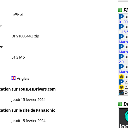
F
Officiel
30
01.00
r
30
1.18.
DP91000446J.zip
30
Macro
30
er
Macro
30
51,3 Mo
2.0
30
Macro
30
Anglais
27
27
cation sur TousLesDrivers.com
24
Jeudi 15 février 2024
D
ation sur le site de Panasonic
Jeudi 15 février 2024