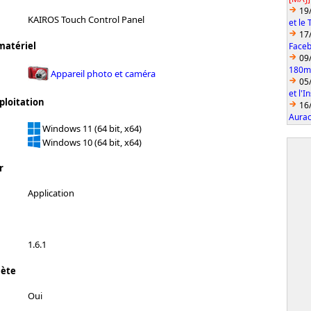
19
KAIROS Touch Control Panel
et le
17
matériel
Faceb
09
180mm
Appareil photo et caméra
05
et l'
ploitation
16
Aurac
Windows 11 (64 bit, x64)
Windows 10 (64 bit, x64)
r
Application
1.6.1
lète
Oui