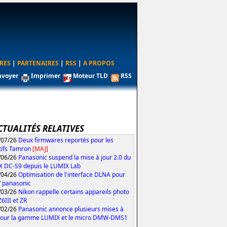
RES
|
PARTENAIRES
|
RSS
|
A PROPOS
nvoyer
Imprimer
Moteur TLD
RSS
CTUALITÉS RELATIVES
/07/26
Deux firmwares reportés pour les
tifs Tamron
[MAJ]
/06/26
Panasonic suspend la mise à jour 2.0 du
 DC-S9 depuis le LUMIX Lab
/04/26
Optimisation de l'interface DLNA pour
V panasonic
/03/26
Nikon rappelle certains appareils photo
Z6III et ZR
/02/26
Panasonic annonce plusieurs mises à
pour la gamme LUMIX et le micro DMW-DMS1