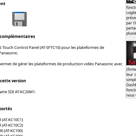
ent
fonct
Logi
prése
par O
part
plusi
 complémentaires
S Touch Control Panel (AT-SFTC10) pour les plateformes de
Panasonic.
permet de gérer les plateformes de production vidéo Panasonic avec
(firm
leur 
simp
 cette version
Dash
fonct
carte SDI AT-KC20M1.
nous 
portés
 (AT-KC10C1)
 (AT-KC10C2)
0 (AT-KC100)