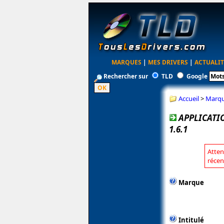
MARQUES
|
MES DRIVERS
|
ACTUALIT
Rechercher sur
TLD
Google
Accueil
>
Marq
APPLICATI
1.6.1
Atten
récen
Marque
Intitulé