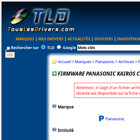
MARQUES
|
MES DRIVERS
|
ACTUALITÉS
|
DOSSIERS
|
INDISPENS
Rechercher sur
TLD
Google
Accueil
>
Marques
>
Panasonic
>
Archives
>
FIRMWARE PANASONIC KAIROS C
Attention, il s'agit d'un fichier arc
récente est disponible sur la fich
Marque
Panasonic
Intitulé