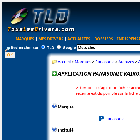
MARQUES
|
MES DRIVERS
|
ACTUALITÉS
|
DOSSIERS
|
INDISPENS
Rechercher sur
TLD
Google
Accueil
>
Marques
>
Panasonic
>
Archives
>
APPLICATION PANASONIC KAIROS
Attention, il s'agit d'un fichier arc
récente est disponible sur la fich
Marque
Panasonic
Intitulé