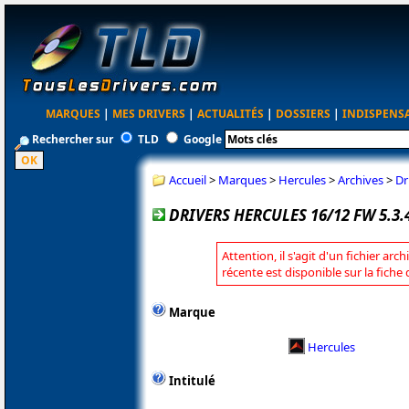
MARQUES
|
MES DRIVERS
|
ACTUALITÉS
|
DOSSIERS
|
INDISPENS
Rechercher sur
TLD
Google
Accueil
>
Marques
>
Hercules
>
Archives
>
Dr
DRIVERS HERCULES 16/12 FW 5.3.
Attention, il s'agit d'un fichier arc
récente est disponible sur la fiche
Marque
Hercules
Intitulé