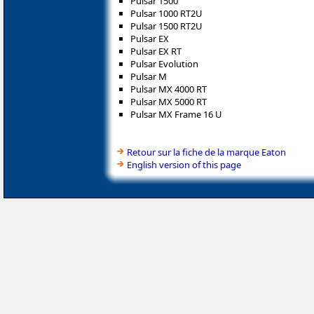
Pulsar 1500
Pulsar 1000 RT2U
Pulsar 1500 RT2U
Pulsar EX
Pulsar EX RT
Pulsar Evolution
Pulsar M
Pulsar MX 4000 RT
Pulsar MX 5000 RT
Pulsar MX Frame 16 U
Retour sur la fiche de la marque Eaton
English version of this page