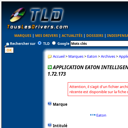
MARQUES
|
MES DRIVERS
|
ACTUALITÉS
|
DOSSIERS
|
INDISPENS
Rechercher sur
TLD
Google
Accueil
>
Marques
>
Eaton
>
Archives
>
Appli
APPLICATION EATON INTELLIGE
1.72.173
Attention, il s'agit d'un fichier arc
récente est disponible sur la fiche
Marque
Eaton
Intitulé