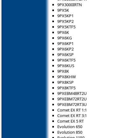
9PX3000IRTN
9PX5K
9PX5KP1
9PX5KP2
9PX5KTF5
9PX6K
9PX6KG
9PX6KP1
9PX6KP2
9PX6KSP
9PX6KTF5
9PX6KUS
9PX8K
9PX8KHW
9PX8KSP
9PX8KTF5
9PXEBM48RT2U
9PXEBM72RT2U
9PXEBM72RT3U
Comet EX RT 1:1
Comet EX RT 3:1
Comet EX 5 RT
Evolution 650
Evolution 850
Evolution 1150