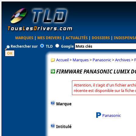
MARQUES
|
MES DRIVERS
|
ACTUALITÉS
|
DOSSIERS
|
INDISPENS
Rechercher sur
TLD
Google
Accueil
>
Marques
>
Panasonic
>
Archives
>
FIRMWARE PANASONIC LUMIX DC
Attention, il s'agit d'un fichier arc
récente est disponible sur la fich
Marque
Panasonic
Intitulé