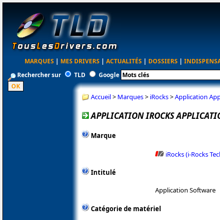
MARQUES
|
MES DRIVERS
|
ACTUALITÉS
|
DOSSIERS
|
INDISPENS
Rechercher sur
TLD
Google
Accueil
>
Marques
>
iRocks
>
Application App
APPLICATION IROCKS APPLICATIO
Marque
iRocks (i-Rocks Te
Intitulé
Application Software
Catégorie de matériel