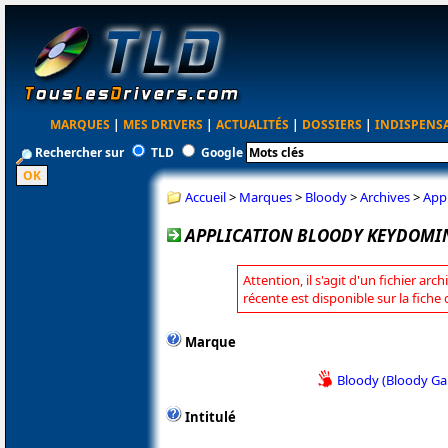
MARQUES
|
MES DRIVERS
|
ACTUALITÉS
|
DOSSIERS
|
INDISPENS
Rechercher sur
TLD
Google
Accueil
>
Marques
>
Bloody
>
Archives
>
App
APPLICATION BLOODY KEYDOMIN
Attention, il s'agit d'un fichier arc
récente est disponible sur la fiche
Marque
Bloody (Bloody G
Intitulé