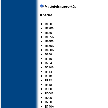
Matériels supportés
B Series
B120
B120N
B130
B135N
B140N
B150N
B160N
B188
B210
B254
B310N
B314
B318
B328
B418
B500
B500N
B700
B720
B740A