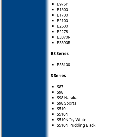
B975P
B1500
B1700
B2100
B2500
B2278
B3370R
B3590R
BS Series
BS5100
S Series
S87
S98
S98 Naraka
S98 Sports
S510
S510N
S510N Icy White
S510N Pudding Black