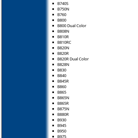
B740S
B750N
B760
B800
B800 Dual Color
B808N
B810R
B810RC
B820N
B820R
B820R Dual Color
B828N
B830
B840
B845R
B860
B865
B865N
B865R
B875N
B880R
B930
B945
B950
B975