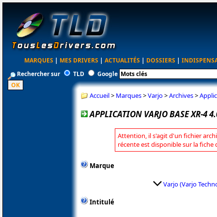
MARQUES
|
MES DRIVERS
|
ACTUALITÉS
|
DOSSIERS
|
INDISPENS
Rechercher sur
TLD
Google
Accueil
>
Marques
>
Varjo
>
Archives
>
Applic
APPLICATION VARJO BASE XR-4 4.
Attention, il s'agit d'un fichier arc
récente est disponible sur la fiche
Marque
Varjo (Varjo Techn
Intitulé