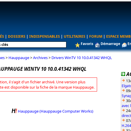
ÉS
|
DOSSIERS
|
INDISPENSABLES
|
UTILITAIRES
|
FORUM
|
ESPACE MEMB
Favoris
Démarrage
E
ues
>
Hauppauge
>
Archives
>
Drivers WinTV 10 10.0.41342 WHQL
AUPPAUGE WINTV 10 10.0.41342 WHQL
A
13
tion, il s'agit d'un fichier archivé. Une version plus
Elgat
te est disponible sur la fiche de la marque Hauppauge.
09
Synap
30
avec 
24
Hauppauge (Hauppauge Computer Works)
direc
07
H.26
31