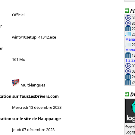
F
Officiel
30
30
r
27
20
wintv10setup_41342.exe
Manag
20
er
Manag
13
161 Mo
1.2.2
03
03
24
24
Multi-langues
D
cation sur TousLesDrivers.com
Mercredi 13 décembre 2023
cation sur le site de Hauppauge
fonct
Jeudi 07 décembre 2023
Logi