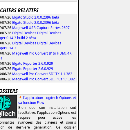
ICHIERS RELATIFS
/07/26
Elgato Studio 2.0.0.2396 bêta
/07/26
Elgato Studio 2.0.0.2396 bêta
/07/26
Magewell USB Capture Series 2607
/07/26
Digital Devices Digital Devices
er 0.14.3 build 2 bêta
/07/26
Digital Devices Digital Devices
er 0.14.2
/07/26
Magewell Pro Convert IP to HDMI 4K
31
/07/26
Elgato Reporter 2.6.0.929
/07/26
Elgato Reporter 2.6.0.929
/06/26
Magewell Pro Convert SDI TX 1.1.382
/06/26
Magewell Pro Convert SDI Plus 1.1.382
OSSIERS
L'application Logitech Options et
sa fonction Flow
Bien que son installation soit
facultative, l'application Options est
requise pour activer les
ionnalités avancées des claviers et souris
tech de dernière génération. Ce dossier