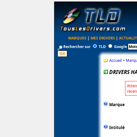
MARQUES
|
MES DRIVERS
|
ACTUALIT
Rechercher sur
TLD
Google
Accueil
>
Marq
DRIVERS H
Atten
récen
Marque
Intitulé