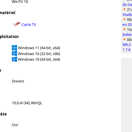
WinTV 10
du Ga
21
matériel
Studi
08
Carte TV
en 2
10
boîti
ploitation
06
MK.2 
Windows 11 (64 bit, x64)
1.7.6
Windows 10 (32 bit, x86)
Windows 10 (64 bit, x64)
r
Drivers
10.0.41342 WHQL
lète
Oui