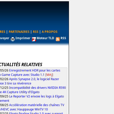
RES
|
PARTENAIRES
|
RSS
|
A PROPOS
nvoyer
Imprimer
Moteur TLD
RSS
CTUALITÉS RELATIVES
/05/26
Enregistrement HDR pour les cartes
o Game Capture avec Studio 1.1
[MAJ]
/02/26
Après Synapse 2.0, le logiciel Razer
se 3 tire sa révérence
/12/25
Incompatibilité des drivers NVIDIA R590
le 4K Capture Utility d'Elgato
/09/25
Le Reporter V2 envoie les logs à Elgato
tement
/08/25
Accélération matérielle des chaînes TV
4/HEVC avec Hauppauge WinTV 10
/07/25
Elgato finalise Studio 1.0 avec support