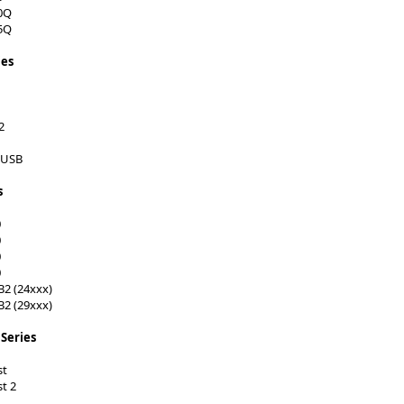
0Q
5Q
ies
2
-USB
s
0
0
0
0
2 (24xxx)
2 (29xxx)
Series
st
t 2