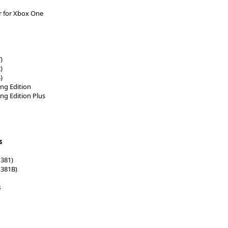
er for Xbox One
)
)
)
ng Edition
g Edition Plus
s
1381)
1381B)
s