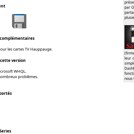
prése
ent
par O
part
plusi
 complémentaires
pour les cartes TV Hauppauge.
(firm
leur 
 cette version
simp
Dash
Microsoft WHQL.
fonct
 nombreux problèmes.
nous 
portés
Series