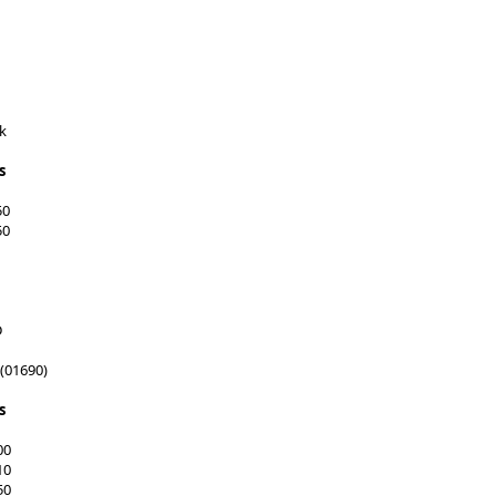
k
s
50
50
D
(01690)
s
00
10
50