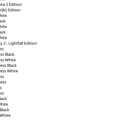
ota 2 Edition
PUBG Edition
hite
lack
hite
lack
hite
y 2 : Lightfall Edition
ess
ess Black
ess White
less Black
less White
ess
less
s
ess
lack
White
Black
 White