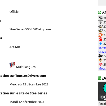
Officiel
F
30
r
27
27
SteelSeriesGG53.0.0Setup.exe
27
27
er
27
22
376 Mo
eS/Fe
Crazy
22
21
20
Multi-langues
Mouse
cation sur TousLesDrivers.com
D
Mercredi 13 décembre 2023
ation sur le site de SteelSeries
Mardi 12 décembre 2023
fonct