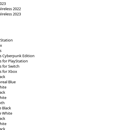
2023
ireless 2022
ireless 2023
yStation
ox
s
ss Cyberpunk Edition
ss for PlayStation
s for Switch
ss for Xbox
lack
oreal Blue
hite
lack
hite
oth
e Black
le White
lack
hite
lack