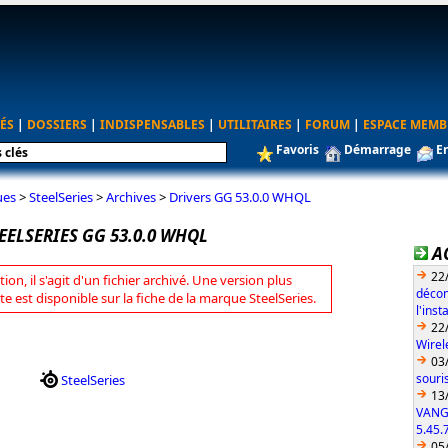
ÉS
|
DOSSIERS
|
INDISPENSABLES
|
UTILITAIRES
|
FORUM
|
ESPACE MEMB
Favoris
Démarrage
E
ues
>
SteelSeries
>
Archives
>
Drivers GG 53.0.0 WHQL
EELSERIES GG 53.0.0 WHQL
A
22
tion, il s'agit d'un fichier archivé. Une version plus
décon
te est disponible sur la fiche de la marque SteelSeries.
l'ins
22
Wirel
03
souri
SteelSeries
13
VANG
5.45.
05