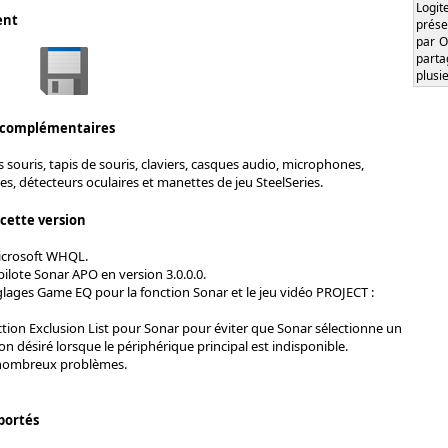
Logi
ent
prése
par O
part
plusi
 complémentaires
 souris, tapis de souris, claviers, casques audio, microphones,
es, détecteurs oculaires et manettes de jeu SteelSeries.
 cette version
Microsoft WHQL.
pilote Sonar APO en version 3.0.0.0.
glages Game EQ pour la fonction Sonar et le jeu vidéo PROJECT :
ction Exclusion List pour Sonar pour éviter que Sonar sélectionne un
n désiré lorsque le périphérique principal est indisponible.
 nombreux problèmes.
portés