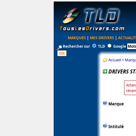
MARQUES
|
MES DRIVERS
|
ACTUALIT
Rechercher sur
TLD
Google
Accueil
>
Marq
DRIVERS ST
Atten
récen
Marque
Intitulé