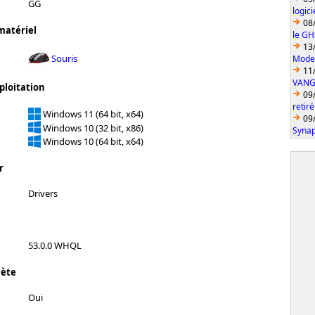
GG
logic
08
matériel
le GH
13
Souris
Model
11
VANGU
ploitation
09
retiré
Windows 11 (64 bit, x64)
09
Windows 10 (32 bit, x86)
Synap
Windows 10 (64 bit, x64)
r
Drivers
53.0.0 WHQL
lète
Oui