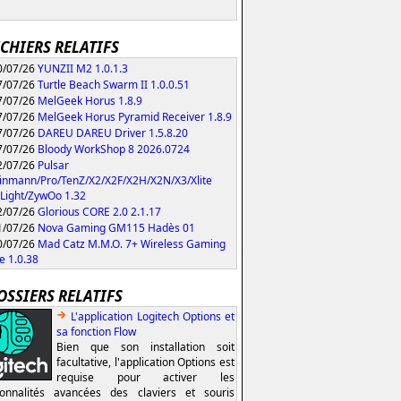
ICHIERS RELATIFS
/07/26
YUNZII M2 1.0.1.3
/07/26
Turtle Beach Swarm II 1.0.0.51
/07/26
MelGeek Horus 1.8.9
/07/26
MelGeek Horus Pyramid Receiver 1.8.9
/07/26
DAREU DAREU Driver 1.5.8.20
/07/26
Bloody WorkShop 8 2026.0724
/07/26
Pulsar
inmann/Pro/TenZ/X2/X2F/X2H/X2N/X3/Xlite
Light/ZywOo 1.32
/07/26
Glorious CORE 2.0 2.1.17
/07/26
Nova Gaming GM115 Hadès 01
/07/26
Mad Catz M.M.O. 7+ Wireless Gaming
 1.0.38
OSSIERS RELATIFS
L'application Logitech Options et
sa fonction Flow
Bien que son installation soit
facultative, l'application Options est
requise pour activer les
ionnalités avancées des claviers et souris