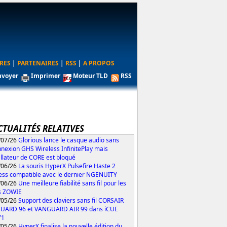
RES
|
PARTENAIRES
|
RSS
|
A PROPOS
nvoyer
Imprimer
Moteur TLD
RSS
CTUALITÉS RELATIVES
/07/26
Glorious lance le casque audio sans
nexion GHS Wireless InfinitePlay mais
tallateur de CORE est bloqué
/06/26
La souris HyperX Pulsefire Haste 2
ess compatible avec le dernier NGENUITY
/06/26
Une meilleure fiabilité sans fil pour les
s ZOWIE
/05/26
Support des claviers sans fil CORSAIR
UARD 96 et VANGUARD AIR 99 dans iCUE
71
/05/26
HyperX finalise la nouvelle édition du