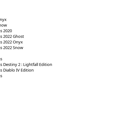
Onyx
Snow
ss 2020
ss 2022 Ghost
ss 2022 Onyx
ss 2022 Snow
ss
 Destiny 2 : Lightfall Edition
s Diablo IV Edition
ss