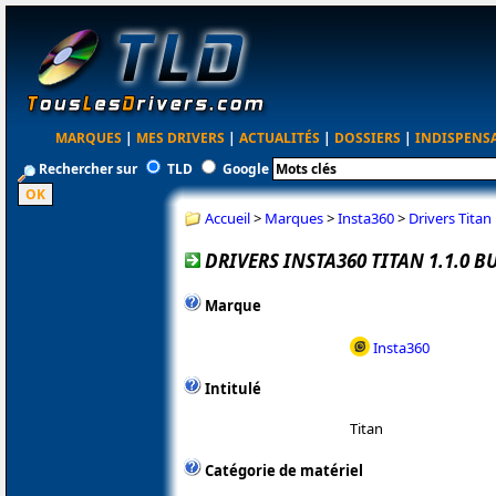
MARQUES
|
MES DRIVERS
|
ACTUALITÉS
|
DOSSIERS
|
INDISPENS
Rechercher sur
TLD
Google
Accueil
>
Marques
>
Insta360
>
Drivers Titan
DRIVERS INSTA360 TITAN 1.1.0 B
Marque
Insta360
Intitulé
Titan
Catégorie de matériel