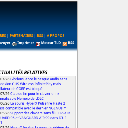
RES
|
PARTENAIRES
|
RSS
|
A PROPOS
nvoyer
Imprimer
Moteur TLD
RSS
CTUALITÉS RELATIVES
/07/26
Glorious lance le casque audio sans
nexion GHS Wireless InfinitePlay mais
tallateur de CORE est bloqué
/07/26
Clap de fin pour le clavier e-ink
nnalisable Nemeio de LDLC
/06/26
La souris HyperX Pulsefire Haste 2
ess compatible avec le dernier NGENUITY
/05/26
Support des claviers sans fil CORSAIR
UARD 96 et VANGUARD AIR 99 dans iCUE
71
/05/26
HyperX finalise la nouvelle édition du