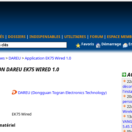
ÉS
|
DOSSIERS
|
INDISPENSABLES
|
UTILITAIRES
|
FORUM
|
ESPACE MEMB
Favoris
Démarrage
E
ues
>
DAREU
>
Application EK75 Wired 1.0
N DAREU EK75 WIRED 1.0
A
22
décon
l'ins
DAREU (Dongguan Togran Electronics Technology)
20
perso
22
Wirel
EK75 Wired
13
VANG
matériel
5.45.
05