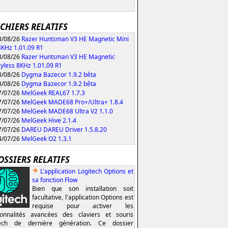
ICHIERS RELATIFS
/08/26
Razer Huntsman V3 HE Magnetic Mini
KHz 1.01.09 R1
/08/26
Razer Huntsman V3 HE Magnetic
yless 8KHz 1.01.09 R1
/08/26
Dygma Bazecor 1.9.2 bêta
/08/26
Dygma Bazecor 1.9.2 bêta
/07/26
MelGeek REAL67 1.7.3
/07/26
MelGeek MADE68 Pro+/Ultra+ 1.8.4
/07/26
MelGeek MADE68 Ultra V2 1.1.0
/07/26
MelGeek Hive 2.1.4
/07/26
DAREU DAREU Driver 1.5.8.20
/07/26
MelGeek O2 1.3.1
OSSIERS RELATIFS
L'application Logitech Options et
sa fonction Flow
Bien que son installation soit
facultative, l'application Options est
requise pour activer les
ionnalités avancées des claviers et souris
tech de dernière génération. Ce dossier