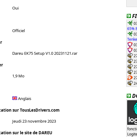
Oui
F
03
65% 8
Officiel
03
Tenke
r
03
03
Dareu EK75 Setup V1.0 20231121.rar
27
27
er
27
27
1,9 Mo
27
24
D
Anglais
cation sur TousLesDrivers.com
Jeudi 23 novembre 2023
fonct
cation sur le site de DAREU
Logi