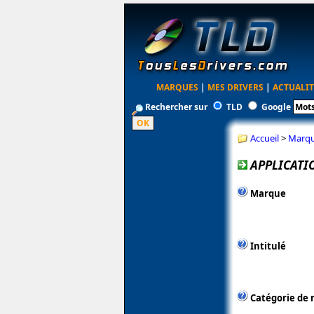
MARQUES
|
MES DRIVERS
|
ACTUALIT
Rechercher sur
TLD
Google
Accueil
>
Marq
APPLICATIO
Marque
Intitulé
Catégorie de 