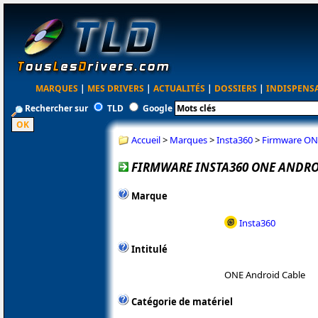
MARQUES
|
MES DRIVERS
|
ACTUALITÉS
|
DOSSIERS
|
INDISPENS
Rechercher sur
TLD
Google
Accueil
>
Marques
>
Insta360
>
Firmware ONE
FIRMWARE INSTA360 ONE ANDROI
Marque
Insta360
Intitulé
ONE Android Cable
Catégorie de matériel