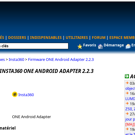
ÉS
|
DOSSIERS
|
INDISPENSABLES
|
UTILITAIRES
|
FORUM
|
ESPACE MEMB
Favoris
Démarrage
E
ues
>
Insta360
>
Firmware ONE Android Adapter 2.2.3
INSTA360 ONE ANDROID ADAPTER 2.2.3
A
03
objec
16
Insta360
LUMIX
19
Z5II, 
27
ONE Android Adapter
jour 
[MAJ]
matériel
19
et le