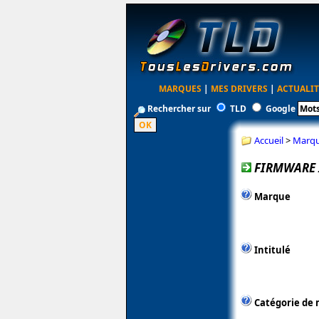
MARQUES
|
MES DRIVERS
|
ACTUALIT
Rechercher sur
TLD
Google
Accueil
>
Marq
FIRMWARE 
Marque
Intitulé
Catégorie de 