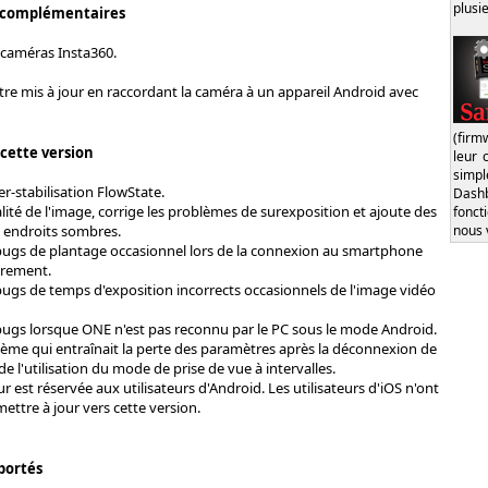
plusi
 complémentaires
 caméras Insta360.
tre mis à jour en raccordant la caméra à un appareil Android avec
(firm
 cette version
leur 
simp
er-stabilisation FlowState.
Dash
lité de l'image, corrige les problèmes de surexposition et ajoute des
fonct
nous 
s endroits sombres.
bugs de plantage occasionnel lors de la connexion au smartphone
trement.
bugs de temps d'exposition incorrects occasionnels de l'image vidéo
bugs lorsque ONE n'est pas reconnu par le PC sous le mode Android.
lème qui entraînait la perte des paramètres après la déconnexion de
de l'utilisation du mode de prise de vue à intervalles.
ur est réservée aux utilisateurs d'Android. Les utilisateurs d'iOS n'ont
ettre à jour vers cette version.
portés