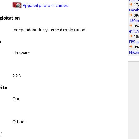
17
Appareil photo et caméra
Faceb
09
ploitation
180mm
05
Indépendant du système d'exploitation
et l'
10
r
FPS p
09
Nikon
Firmware
2.2.3
lète
Oui
Officiel
r