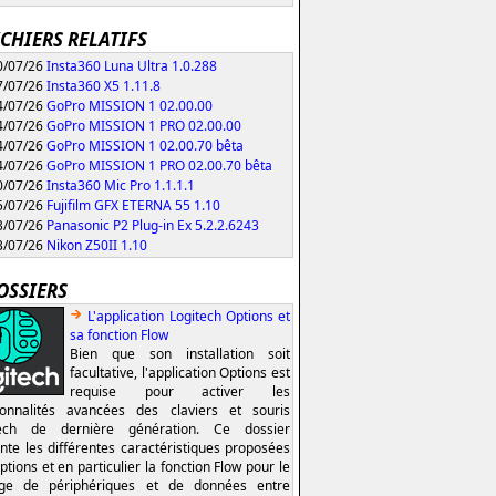
ICHIERS RELATIFS
/07/26
Insta360 Luna Ultra 1.0.288
/07/26
Insta360 X5 1.11.8
/07/26
GoPro MISSION 1 02.00.00
/07/26
GoPro MISSION 1 PRO 02.00.00
/07/26
GoPro MISSION 1 02.00.70 bêta
/07/26
GoPro MISSION 1 PRO 02.00.70 bêta
/07/26
Insta360 Mic Pro 1.1.1.1
/07/26
Fujifilm GFX ETERNA 55 1.10
/07/26
Panasonic P2 Plug-in Ex 5.2.2.6243
/07/26
Nikon Z50II 1.10
OSSIERS
L'application Logitech Options et
sa fonction Flow
Bien que son installation soit
facultative, l'application Options est
requise pour activer les
ionnalités avancées des claviers et souris
tech de dernière génération. Ce dossier
nte les différentes caractéristiques proposées
ptions et en particulier la fonction Flow pour le
age de périphériques et de données entre