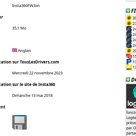
Insta360FW.bin
F
er
30
27
35,1 Mo
24
24
24
24
Anglais
20
15
13
cation sur TousLesDrivers.com
13
Mercredi 22 novembre 2023
D
ation sur le site de Insta360
Dimanche 13 mai 2018
ent
fonct
Logi
prése
par O
part