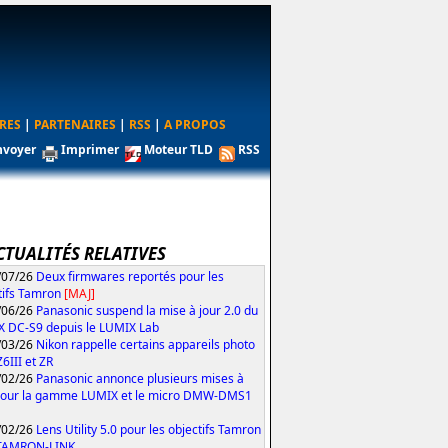
RES
|
PARTENAIRES
|
RSS
|
A PROPOS
nvoyer
Imprimer
Moteur TLD
RSS
CTUALITÉS RELATIVES
/07/26
Deux firmwares reportés pour les
tifs Tamron
[MAJ]
/06/26
Panasonic suspend la mise à jour 2.0 du
 DC-S9 depuis le LUMIX Lab
/03/26
Nikon rappelle certains appareils photo
Z6III et ZR
/02/26
Panasonic annonce plusieurs mises à
pour la gamme LUMIX et le micro DMW-DMS1
/02/26
Lens Utility 5.0 pour les objectifs Tamron
 TAMRON-LINK