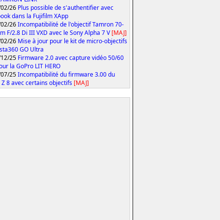
/02/26
Plus possible de s'authentifier avec
ook dans la Fujifilm XApp
/02/26
Incompatibilité de l'objectif Tamron 70-
 F/2.8 Di III VXD avec le Sony Alpha 7 V
[MAJ]
/02/26
Mise à jour pour le kit de micro-objectifs
Insta360 GO Ultra
/12/25
Firmware 2.0 avec capture vidéo 50/60
our la GoPro LIT HERO
/07/25
Incompatibilité du firmware 3.00 du
 Z 8 avec certains objectifs
[MAJ]