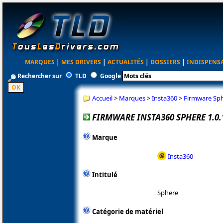
MARQUES
|
MES DRIVERS
|
ACTUALITÉS
|
DOSSIERS
|
INDISPENS
Rechercher sur
TLD
Google
Accueil
>
Marques
>
Insta360
>
Firmware Sph
FIRMWARE INSTA360 SPHERE 1.0.
Marque
Insta360
Intitulé
Sphere
Catégorie de matériel