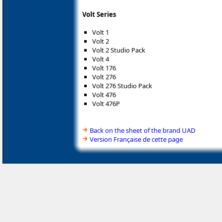
Volt Series
Volt 1
Volt 2
Volt 2 Studio Pack
Volt 4
Volt 176
Volt 276
Volt 276 Studio Pack
Volt 476
Volt 476P
Back on the sheet of the brand UAD
Version Française de cette page