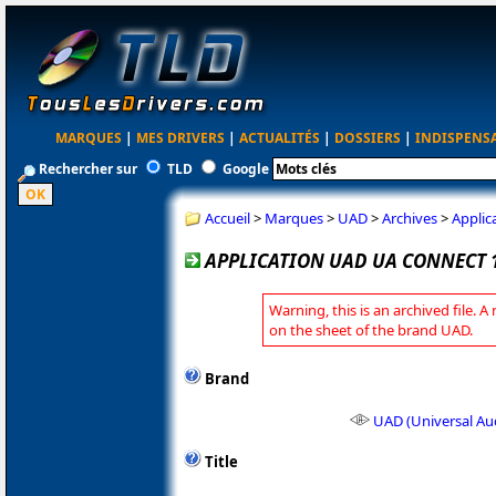
MARQUES
|
MES DRIVERS
|
ACTUALITÉS
|
DOSSIERS
|
INDISPENS
Rechercher sur
TLD
Google
Accueil
>
Marques
>
UAD
>
Archives
>
Applic
APPLICATION UAD UA CONNECT 1
Warning, this is an archived file. A
on the sheet of the brand UAD.
Brand
UAD (Universal Au
Title