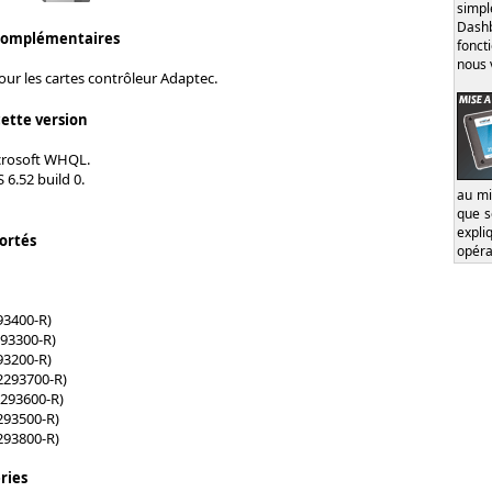
simp
Dash
complémentaires
fonct
nous 
ur les cartes contrôleur Adaptec.
cette version
icrosoft WHQL.
6.52 build 0.
au mi
que s
expl
ortés
opéra
93400-R)
93300-R)
93200-R)
2293700-R)
2293600-R)
293500-R)
293800-R)
ries