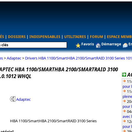
ÉS
|
DOSSIERS
|
INDISPENSABLES
|
UTILITAIRES
|
FORUM
|
ESPACE MEMB
Favoris
Démarrage
E
es
>
Adaptec
>
Drivers HBA 1100/SmartHBA 2100/SmartRAID 3100 Series 10
APTEC HBA 1100/SMARTHBA 2100/SMARTRAID 3100
A
4.0.1012 WHQL
11
pour 
11
plein
Adaptec
20
pour 
04
avec l
HBA 1100/SmartHBA 2100/SmartRAID 3100 Series
12
pour 
29