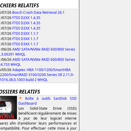
ICHIERS RELATIFS
/07/26
Bosch Crash Data Retrieval 26.1
/07/26
FTDI D2XX 1.4.35
/07/26
FTDI D2XX 1.4.35
/07/26
FTDI D2XX 1.4.35
/07/26
FTDI D3XX 1.1.7
/07/26
FTDI D3XX 1.1.7
/07/26
FTDI D3XX 1.1.7
/06/26
AMD SATA/NVMe RAID 600/800 Series
3.3.00291 WHQL
/06/26
AMD SATA/NVMe RAID 600/800 Series
.24.733 WHQL
/05/26
Adaptec HBA 1100/1200/SmartHBA
2200/SmartRAID 3100/3200 Series SR 2.11.0-
/1016.38.0.1003 build 2 WHQL
OSSIERS RELATIFS
Boîte à outils SanDisk SSD
Dashboard
Les Solid-State Drive (SSD)
bénéficient régulièrement de mises
à jour de leur logiciel interne
ware) afin d'améliorer leurs performances et
compatibilité. Pour effectuer cette mise à jour