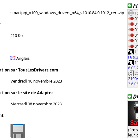
r
F
smartpqi_x100_windows_drivers_x64_v1010.84.0.1012_cert.zip
15
01
01
r
01
01
210 Ko
01
01
11
F6 9.
Anglais
11
8.03
ation sur TousLesDrivers.com
25
2100/
Vendredi 10 novembre 2023
3.6.0
tion sur le site de Adaptec
D
Mercredi 08 novembre 2023
nt
(firm
leur 