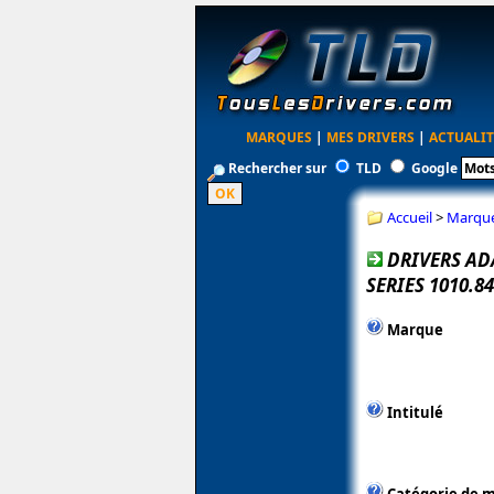
MARQUES
|
MES DRIVERS
|
ACTUALIT
Rechercher sur
TLD
Google
Accueil
>
Marqu
DRIVERS AD
SERIES 1010.8
Marque
Intitulé