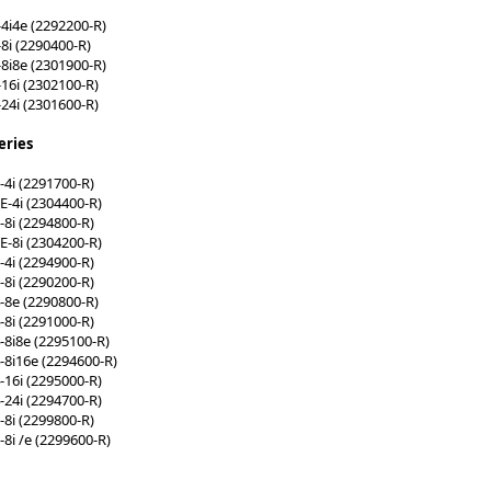
4i4e (2292200-R)
i (2290400-R)
8i8e (2301900-R)
16i (2302100-R)
24i (2301600-R)
eries
4i (2291700-R)
-4i (2304400-R)
8i (2294800-R)
-8i (2304200-R)
4i (2294900-R)
8i (2290200-R)
-8e (2290800-R)
8i (2291000-R)
8i8e (2295100-R)
8i16e (2294600-R)
16i (2295000-R)
24i (2294700-R)
8i (2299800-R)
8i /e (2299600-R)