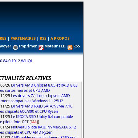
RES
|
PARTENAIRES
|
RSS
|
A PROPOS
nvoyer
Imprimer
Moteur TLD
RSS
10.84.0.1012 WHQL
CTUALITÉS RELATIVES
/06/26
Drivers AMD Chipset 8.05 et RAID 8.03
les cartes mères et CPU AMD
/12/25
Les drivers 7.11 des chipsets AMD
ement compatibles Windows 11 25H2
/11/25
Drivers AMD RAID SATA/NVMe 7.10
les chipsets 600/800 et CPU Ryzen
/11/25
Le KIOXIA SSD Utility 6.4 compatible
e pilote Intel RST
[MAJ]
/01/24
Nouveau pilote RAID NVMe/SATA 5.12
les chipsets et CPU AMD Ryzen
/12/22
AMD publie enfin les drivers RAID pour