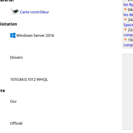
atériel
les R
04
Carte contrôleur
les d
24
loitation
Space
22
compa
Windows Server 2016
19
compa
Drivers
1010.84.0.1012 WHQL
ète
Oui
Officiel