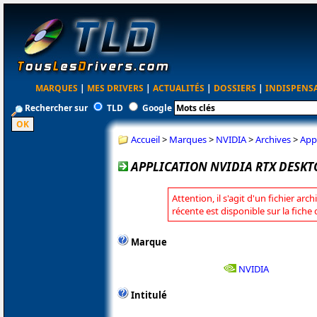
MARQUES
|
MES DRIVERS
|
ACTUALITÉS
|
DOSSIERS
|
INDISPENS
Rechercher sur
TLD
Google
Accueil
>
Marques
>
NVIDIA
>
Archives
>
App
APPLICATION NVIDIA RTX DESKT
Attention, il s'agit d'un fichier arc
récente est disponible sur la fiche
Marque
NVIDIA
Intitulé