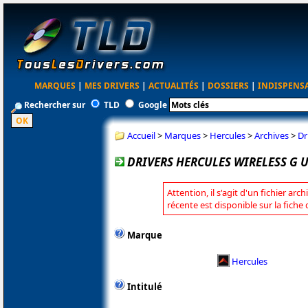
MARQUES
|
MES DRIVERS
|
ACTUALITÉS
|
DOSSIERS
|
INDISPENS
Rechercher sur
TLD
Google
Accueil
>
Marques
>
Hercules
>
Archives
>
Dr
DRIVERS HERCULES WIRELESS G US
Attention, il s'agit d'un fichier arc
récente est disponible sur la fiche
Marque
Hercules
Intitulé