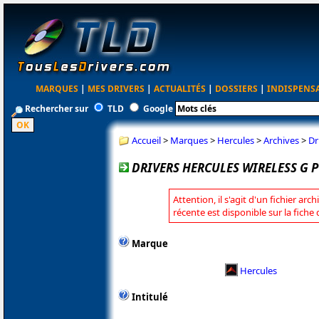
MARQUES
|
MES DRIVERS
|
ACTUALITÉS
|
DOSSIERS
|
INDISPENS
Rechercher sur
TLD
Google
Accueil
>
Marques
>
Hercules
>
Archives
>
Dr
DRIVERS HERCULES WIRELESS G P
Attention, il s'agit d'un fichier arc
récente est disponible sur la fiche
Marque
Hercules
Intitulé